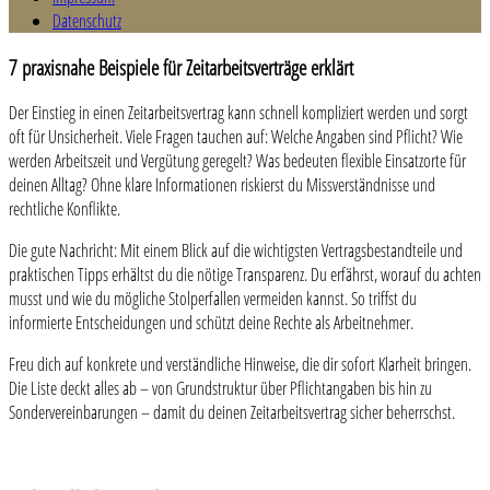
Datenschutz
7 praxisnahe Beispiele für Zeitarbeitsverträge erklärt
Der Einstieg in einen Zeitarbeitsvertrag kann schnell kompliziert werden und sorgt
oft für Unsicherheit. Viele Fragen tauchen auf: Welche Angaben sind Pflicht? Wie
werden Arbeitszeit und Vergütung geregelt? Was bedeuten flexible Einsatzorte für
deinen Alltag? Ohne klare Informationen riskierst du Missverständnisse und
rechtliche Konflikte.
Die gute Nachricht: Mit einem Blick auf die wichtigsten Vertragsbestandteile und
praktischen Tipps erhältst du die nötige Transparenz. Du erfährst, worauf du achten
musst und wie du mögliche Stolperfallen vermeiden kannst. So triffst du
informierte Entscheidungen und schützt deine Rechte als Arbeitnehmer.
Freu dich auf konkrete und verständliche Hinweise, die dir sofort Klarheit bringen.
Die Liste deckt alles ab – von Grundstruktur über Pflichtangaben bis hin zu
Sondervereinbarungen – damit du deinen Zeitarbeitsvertrag sicher beherrschst.