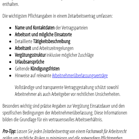
enthalten.
Die wichtigsten Pflichtangaben in einem Zeitarbeitsvertrag umfassen:
Name und Kontaktdaten
der Vertragsparteien
Arbeitsort und mögliche Einsatzorte
Detaillierte
Tätigkeitsbeschreibung
Arbeitszeit
und Arbeitszeitregelungen
Vergütungsstruktur
inklusive möglicher Zuschläge
Urlaubsansprüche
Geltende
Kündigungsfristen
Hinweise auf relevante
Arbeitnehmerüberlassungsverträge
Vollständige und transparente Vertragsgestaltung schützt sowohl
Arbeitnehmer als auch Arbeitgeber vor rechtlichen Unsicherheiten.
Besonders wichtig sind präzise Angaben zur Vergütung Einsatzdauer und den
spezifischen Bedingungen der Arbeitnehmerüberlassung. Diese Informationen
bilden die Grundlage für ein vertrauensvolles Arbeitsverhältnis.
Pro-Tipp:
Lassen Sie jeden Zeitarbeitsvertrag von einem Fachanwalt für Arbeitsrecht
prüfen um rechtliche Risiken zu minimieren und alle notwendigen Pflichtangaben