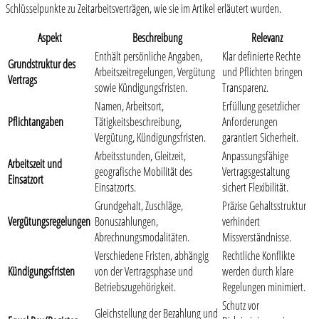
Schlüsselpunkte zu Zeitarbeitsverträgen, wie sie im Artikel erläutert wurden.
Aspekt
Beschreibung
Relevanz
Enthält persönliche Angaben,
Klar definierte Rechte
Grundstruktur des
Arbeitszeitregelungen, Vergütung
und Pflichten bringen
Vertrags
sowie Kündigungsfristen.
Transparenz.
Namen, Arbeitsort,
Erfüllung gesetzlicher
Pflichtangaben
Tätigkeitsbeschreibung,
Anforderungen
Vergütung, Kündigungsfristen.
garantiert Sicherheit.
Arbeitsstunden, Gleitzeit,
Anpassungsfähige
Arbeitszeit und
geografische Mobilität des
Vertragsgestaltung
Einsatzort
Einsatzorts.
sichert Flexibilität.
Grundgehalt, Zuschläge,
Präzise Gehaltsstruktur
Vergütungsregelungen
Bonuszahlungen,
verhindert
Abrechnungsmodalitäten.
Missverständnisse.
Verschiedene Fristen, abhängig
Rechtliche Konflikte
Kündigungsfristen
von der Vertragsphase und
werden durch klare
Betriebszugehörigkeit.
Regelungen minimiert.
Schutz vor
Gleichstellung der Bezahlung und