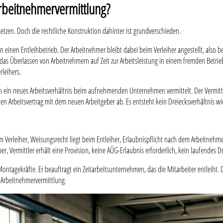
rbeitnehmervermittlung?
tzen. Doch die rechtliche Konstruktion dahinter ist grundverschieden.
einen Entleihbetrieb. Der Arbeitnehmer bleibt dabei beim Verleiher angestellt, also 
das Überlassen von Arbeitnehmern auf Zeit zur Arbeitsleistung in einem fremden Betrieb.
rleihers.
n ein neues Arbeitsverhältnis beim aufnehmenden Unternehmen vermittelt. Der Vermittler
nen Arbeitsvertrag mit dem neuen Arbeitgeber ab. Es entsteht kein Dreiecksverhältnis wi
 beim Verleiher, Weisungsrecht liegt beim Entleiher, Erlaubnispflicht nach dem Arbeitneh
, Vermittler erhält eine Provision, keine AÜG-Erlaubnis erforderlich, kein laufendes Dr
 Montagekräfte. Er beauftragt ein Zeitarbeitsunternehmen, das die Mitarbeiter entleiht.
 Arbeitnehmervermittlung.