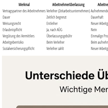
Merkmal
Arbeitnehmerüberlassung
Arbeitn
Vertragspartner des Arbeitnehmers
Verleiher (Zeitarbeitsunternehmen)
Aufnehmende
Dauer
Zeitlich begrenzt
Dauerhaft
Weisungsrecht
Entleiher
Neuer Arbeit
Erlaubnispflicht
Ja, nach AÜG
Nein
Vergütung des Vermittlers
Überlassungsgebühr
Einmalige Pro
Arbeitgeberrisiko
Beim Verleiher
Beim aufneh
Sozialversicherungspflicht
Verleiher zahlt
Neuer Arbeitg