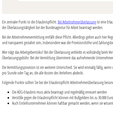
Ein zentraler Punkt ist die Erlaubnispflicht.
Bei Arbeitnehmerüberlassung
ist eine Erl
der Überlassungstätigkeit bei der Bundesagentur für Arbeit beantragt werden.
Bei der Arbeitnehmervermittlung entfällt diese Pflicht. Allerdings gelten auch hier R
und transparent gestaltet sein, insbesondere was die Provisionshöhe und Zahlungsbe
Wer trägt das Arbeitgeberrisiko? Bei der Überlassung verbleibt es vollständig beim Ve
Überlassungsgebühr. Bei der Vermittlung übernimmt das aufnehmende Unternehmen a
Die Vermittlungsprovision ist ein weiterer Unterschied. Sie wird einmalig fällig, wen
pro Stunde oder Tag an, die alle Kosten des Verleihers abdeckt.
Folgende Punkte sollten Sie bei der Erlaubnispflicht Arbeitnehmerüberlassung beson
Die AÜG-Erlaubnis muss aktiv beantragt und regelmäßig erneuert werden
Verstöße gegen die Erlaubnispflicht können mit Bußgeldern bis zu 30.000 Eu
Auch Entleihunternehmen können haftbar gemacht werden, wenn sie wissent