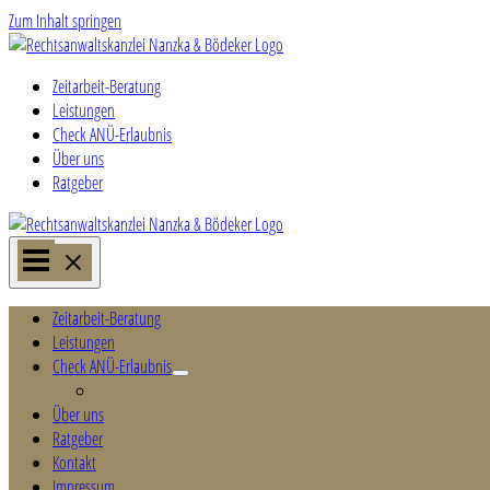
Zum Inhalt springen
Zeitarbeit-Beratung
Leistungen
Check ANÜ-Erlaubnis
Über uns
Ratgeber
Zeitarbeit-Beratung
Leistungen
Check ANÜ-Erlaubnis
Check ANÜ-Erlaubnis
Über uns
Ratgeber
Kontakt
Impressum