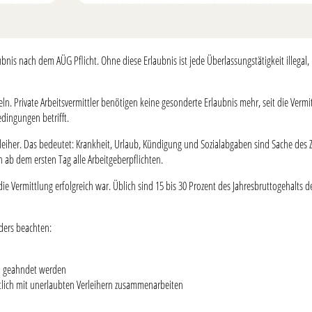
aubnis nach dem AÜG Pflicht. Ohne diese Erlaubnis ist jede Überlassungstätigkeit illega
egeln. Private Arbeitsvermittler benötigen keine gesonderte Erlaubnis mehr, seit die V
dingungen betrifft.
rleiher. Das bedeutet: Krankheit, Urlaub, Kündigung und Sozialabgaben sind Sache des Ze
b dem ersten Tag alle Arbeitgeberpflichten.
n die Vermittlung erfolgreich war. Üblich sind 15 bis 30 Prozent des Jahresbruttogehalts
ders beachten:
ro geahndet werden
lich mit unerlaubten Verleihern zusammenarbeiten