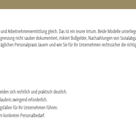
g und Arbeitnehmervermittlung gleich. Das ist ein teurer Irrtum. Beide Modelle unterli
enzung nicht sauber dokumentiert, riskiert Bußgelder, Nachzahlungen von Sozialabgabe
täglichen Personalpraxis lauern und wie Sie für Ihr Unternehmen rechtssicher die richti
den sich rechtlich und praktisch deutlich.
laubnis zwingend erforderlich.
sfallen für Ihr Unternehmen führen.
rem konkreten Personalbedarf.