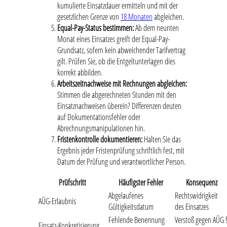
kumulierte Einsatzdauer ermitteln und mit der
gesetzlichen Grenze von
18 Monaten
abgleichen.
Equal-Pay-Status bestimmen:
Ab dem neunten
Monat eines Einsatzes greift der Equal-Pay-
Grundsatz, sofern kein abweichender Tarifvertrag
gilt. Prüfen Sie, ob die Entgeltunterlagen dies
korrekt abbilden.
Arbeitszeitnachweise mit Rechnungen abgleichen:
Stimmen die abgerechneten Stunden mit den
Einsatznachweisen überein? Differenzen deuten
auf Dokumentationsfehler oder
Abrechnungsmanipulationen hin.
Fristenkontrolle dokumentieren:
Halten Sie das
Ergebnis jeder Fristenprüfung schriftlich fest, mit
Datum der Prüfung und verantwortlicher Person.
Prüfschritt
Häufigster Fehler
Konsequenz
Abgelaufenes
Rechtswidrigkeit
AÜG-Erlaubnis
Gültigkeitsdatum
des Einsatzes
Fehlende Benennung
Verstoß gegen AÜG 
Einsatz-Konkretisierung