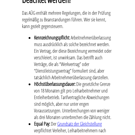
Das AÜG enthält mehrere Regelungen, die in der Prüfung
regelmäßig zu Beanstandungen führen. Wer sie kennt,
kann gezielt gegensteuern.
Kennzeichnungspflicht:
Arbeitnehmerüberlassung
muss ausdrücklich als solche bezeichnet werden.
Ein Vertrag, der diese Bezeichnung vermeidet oder
verschleiert, ist unwirksam. Das betrifft auch
Verträge, die als “Werkvertrag” oder
“Dienstleistungsvertrag” formuliert sind, aber
tatsächlich Arbeitnehmerüberlassung darstellen.
Höchstüberlassungsdauer:
Die gesetzliche Grenze
von 18 Monaten gilt pro Leiharbeitnehmer und
Entleiherbetrieb. Tarifvertragliche Abweichungen
sind möglich, aber nur unter engen
Voraussetzungen. Unterbrechungen von weniger
als drei Monaten unterbrechen die Zählung nicht.
Equal Pay:
Der
Grundsatz der Gleichstellung
verpflichtet Verleiher, Leiharbeitnehmern nach