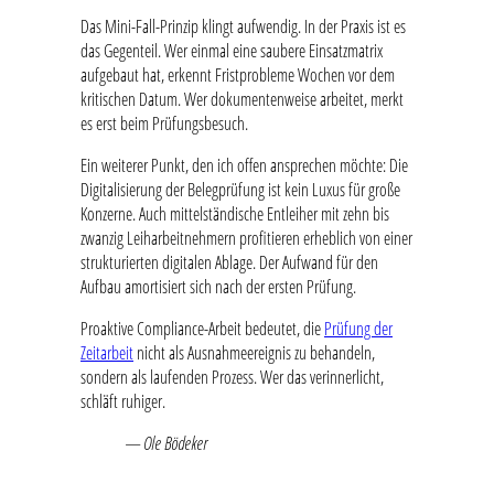
Das Mini-Fall-Prinzip klingt aufwendig. In der Praxis ist es
das Gegenteil. Wer einmal eine saubere Einsatzmatrix
aufgebaut hat, erkennt Fristprobleme Wochen vor dem
kritischen Datum. Wer dokumentenweise arbeitet, merkt
es erst beim Prüfungsbesuch.
Ein weiterer Punkt, den ich offen ansprechen möchte: Die
Digitalisierung der Belegprüfung ist kein Luxus für große
Konzerne. Auch mittelständische Entleiher mit zehn bis
zwanzig Leiharbeitnehmern profitieren erheblich von einer
strukturierten digitalen Ablage. Der Aufwand für den
Aufbau amortisiert sich nach der ersten Prüfung.
Proaktive Compliance-Arbeit bedeutet, die
Prüfung der
Zeitarbeit
nicht als Ausnahmeereignis zu behandeln,
sondern als laufenden Prozess. Wer das verinnerlicht,
schläft ruhiger.
— Ole Bödeker