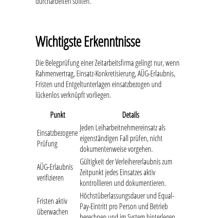
durcharbeiten sollten.
Wichtigste Erkenntnisse
Die Belegprüfung einer Zeitarbeitsfirma gelingt nur, wenn
Rahmenvertrag, Einsatz-Konkretisierung, AÜG-Erlaubnis,
Fristen und Entgeltunterlagen einsatzbezogen und
lückenlos verknüpft vorliegen.
Punkt
Details
Jeden Leiharbeitnehmereinsatz als
Einsatzbezogene
eigenständigen Fall prüfen, nicht
Prüfung
dokumentenweise vorgehen.
Gültigkeit der Verleihererlaubnis zum
AÜG-Erlaubnis
Zeitpunkt jedes Einsatzes aktiv
verifizieren
kontrollieren und dokumentieren.
Höchstüberlassungsdauer und Equal-
Fristen aktiv
Pay-Eintritt pro Person und Betrieb
überwachen
berechnen und im System hinterlegen.