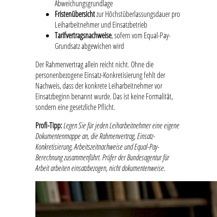
Abweichungsgrundlage
Fristenübersicht
zur Höchstüberlassungsdauer pro
Leiharbeitnehmer und Einsatzbetrieb
Tarifvertragsnachweise
, sofern vom Equal-Pay-
Grundsatz abgewichen wird
Der Rahmenvertrag allein reicht nicht. Ohne die
personenbezogene Einsatz-Konkretisierung fehlt der
Nachweis, dass der konkrete Leiharbeitnehmer vor
Einsatzbeginn benannt wurde. Das ist keine Formalität,
sondern eine gesetzliche Pflicht.
Profi-Tipp:
Legen Sie für jeden Leiharbeitnehmer eine eigene
Dokumentenmappe an, die Rahmenvertrag, Einsatz-
Konkretisierung, Arbeitszeitnachweise und Equal-Pay-
Berechnung zusammenführt. Prüfer der Bundesagentur für
Arbeit arbeiten einsatzbezogen, nicht dokumentenweise.