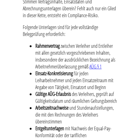
Stimmen Vertragsinhalte, Einsatzdaten und
Abrechnungsunterlagen überein? Fehlt auch nur ein Glied
in dieser Kette, entsteht ein Compliance-Risiko.
Folgende Unterlagen sind für jede vollständige
Belegprüfung erforderlich:
Rahmenvertrag
zwischen Verleiher und Entleiher
mit allen gesetzlich vorgeschriebenen Inhalten,
insbesondere der ausdrücklichen Bezeichnung als
Arbeitnehmerüberlassung gemäß
AÜG § 1
Einsatz-Konkretisierung
für jeden
Leiharbeitnehmer und jeden Einsatzzeitraum mit
Angabe von Tätigkeit, Einsatzort und Beginn
Gültige AÜG-Erlaubnis
des Verleihers, geprüft auf
Gültigkeitsdatum und räumlichen Geltungsbereich
Arbeitszeitnachweise
und Stundenaufstellungen,
die mit den Rechnungen des Verleihers
übereinstimmen
Entgeltunterlagen
mit Nachweis der Equal-Pay-
Konformität oder der tariflichen