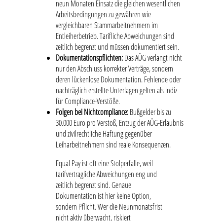
neun Monaten Einsatz die gleichen wesentlichen
Arbeitsbedingungen zu gewähren wie
vergleichbaren Stammarbeitnehmern im
Entleiherbetrieb. Tarifliche Abweichungen sind
zeitlich begrenzt und müssen dokumentiert sein.
Dokumentationspflichten:
Das AÜG verlangt nicht
nur den Abschluss korrekter Verträge, sondern
deren lückenlose Dokumentation. Fehlende oder
nachträglich erstellte Unterlagen gelten als Indiz
für Compliance-Verstöße.
Folgen bei Nichtcompliance:
Bußgelder bis zu
30.000 Euro pro Verstoß, Entzug der AÜG-Erlaubnis
und zivilrechtliche Haftung gegenüber
Leiharbeitnehmern sind reale Konsequenzen.
Equal Pay ist oft eine Stolperfalle, weil
tarifvertragliche Abweichungen eng und
zeitlich begrenzt sind. Genaue
Dokumentation ist hier keine Option,
sondern Pflicht. Wer die Neunmonatsfrist
nicht aktiv überwacht, riskiert