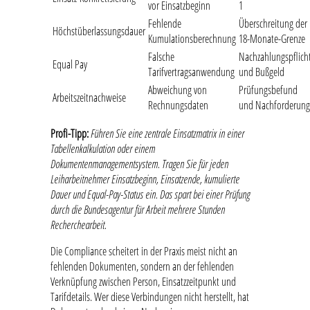
vor Einsatzbeginn
1
Fehlende
Überschreitung der
Höchstüberlassungsdauer
Kumulationsberechnung
18-Monate-Grenze
Falsche
Nachzahlungspflich
Equal Pay
Tarifvertragsanwendung
und Bußgeld
Abweichung von
Prüfungsbefund
Arbeitszeitnachweise
Rechnungsdaten
und Nachforderung
Profi-Tipp:
Führen Sie eine zentrale Einsatzmatrix in einer
Tabellenkalkulation oder einem
Dokumentenmanagementsystem. Tragen Sie für jeden
Leiharbeitnehmer Einsatzbeginn, Einsatzende, kumulierte
Dauer und Equal-Pay-Status ein. Das spart bei einer Prüfung
durch die Bundesagentur für Arbeit mehrere Stunden
Recherchearbeit.
Die Compliance scheitert in der Praxis meist nicht an
fehlenden Dokumenten, sondern an der fehlenden
Verknüpfung zwischen Person, Einsatzzeitpunkt und
Tarifdetails. Wer diese Verbindungen nicht herstellt, hat