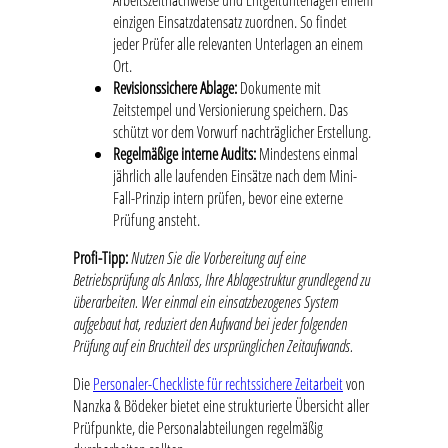
Arbeitszeitnachweise und Entgeltunterlagen einem
einzigen Einsatzdatensatz zuordnen. So findet
jeder Prüfer alle relevanten Unterlagen an einem
Ort.
Revisionssichere Ablage:
Dokumente mit
Zeitstempel und Versionierung speichern. Das
schützt vor dem Vorwurf nachträglicher Erstellung.
Regelmäßige interne Audits:
Mindestens einmal
jährlich alle laufenden Einsätze nach dem Mini-
Fall-Prinzip intern prüfen, bevor eine externe
Prüfung ansteht.
Profi-Tipp:
Nutzen Sie die Vorbereitung auf eine
Betriebsprüfung als Anlass, Ihre Ablagestruktur grundlegend zu
überarbeiten. Wer einmal ein einsatzbezogenes System
aufgebaut hat, reduziert den Aufwand bei jeder folgenden
Prüfung auf ein Bruchteil des ursprünglichen Zeitaufwands.
Die
Personaler-Checkliste für rechtssichere Zeitarbeit
von
Nanzka & Bödeker bietet eine strukturierte Übersicht aller
Prüfpunkte, die Personalabteilungen regelmäßig