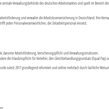
die zentrale Verwaltungsbehörde des deutschen Arbeitsmarktes und spielt im Bereich der Z
Arbeitsförderung und verwaltet die Arbeitslosenversicherung in Deutschland. Ihre Ker
ifft jeden Personalverantwortlichen, der Zeitarbeitspersonal einsetzt.
A, darunter Arbeitsförderung, Versicherungspflicht und Verwaltungsstrukturen.
sondere die Erlaubnispflicht für Verleiher, den Gleichbehandlungsgrundsatz (Equal Pay
de zuletzt 2017 grundlegend reformiert und seither mehrfach durch fachliche Weisunge
ern