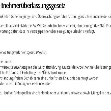
eitnehmerüberlassungsgesetz
reten Genehmigungs- und Überwachungsverfahren. Denn genau hier entscheidet sich, 
erteilt ausschließlich die BA. Wer Zeitarbeitnehmer verleiht, ohne eine gültige ANÜ-Er
rtung dafür, dass ihr Vertragspartner über eine gültige Erlaubnis verfügt.
Verwaltungsverfahrensgesetz (VwVfG):
ernehmens
ise zur Zuverlässigkeit der Geschäftsführung, Muster der Arbeitnehmerüberlassungsv
tliche Prüfung auf Einhaltung der AÜG-Anforderungen
eanstandungsfreiem Betrieb kann eine unbefristete Erlaubnis beantragt werden
rufen oder mit Auflagen versehen werden
nd. Häufige Fehlerquellen sind fehlende oder veraltete Nachweise sowie Mängel in der V