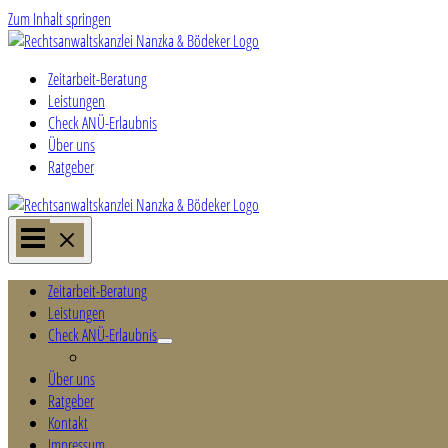
Zum Inhalt springen
Zeitarbeit-Beratung
Leistungen
Check ANÜ-Erlaubnis
Über uns
Ratgeber
Zeitarbeit-Beratung
Leistungen
Check ANÜ-Erlaubnis
Check ANÜ-Erlaubnis
Über uns
Ratgeber
Kontakt
Impressum