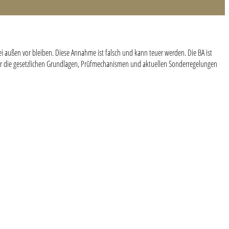
ei außen vor bleiben. Diese Annahme ist falsch und kann teuer werden. Die BA ist
Wer die gesetzlichen Grundlagen, Prüfmechanismen und aktuellen Sonderregelungen