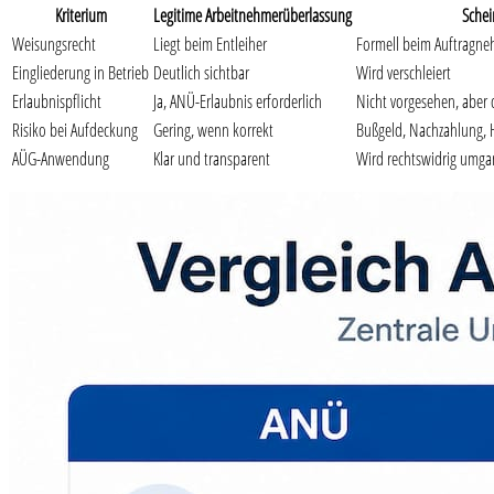
Kriterium
Legitime Arbeitnehmerüberlassung
Schei
Weisungsrecht
Liegt beim Entleiher
Formell beim Auftragneh
Eingliederung in Betrieb
Deutlich sichtbar
Wird verschleiert
Erlaubnispflicht
Ja, ANÜ-Erlaubnis erforderlich
Nicht vorgesehen, aber 
Risiko bei Aufdeckung
Gering, wenn korrekt
Bußgeld, Nachzahlung, 
AÜG-Anwendung
Klar und transparent
Wird rechtswidrig umg