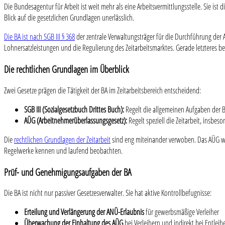
Die Bundesagentur für Arbeit ist weit mehr als eine Arbeitsvermittlungsstelle. Sie ist 
Blick auf die gesetzlichen Grundlagen unerlässlich.
Die BA ist nach SGB III § 368
der zentrale Verwaltungsträger für die Durchführung der 
Lohnersatzleistungen und die Regulierung des Zeitarbeitsmarktes. Gerade letzteres betr
Die rechtlichen Grundlagen im Überblick
Zwei Gesetze prägen die Tätigkeit der BA im Zeitarbeitsbereich entscheidend:
SGB III (Sozialgesetzbuch Drittes Buch):
Regelt die allgemeinen Aufgaben der B
AÜG (Arbeitnehmerüberlassungsgesetz):
Regelt speziell die Zeitarbeit, insbe
Die
rechtlichen Grundlagen der Zeitarbeit
sind eng miteinander verwoben. Das AÜG wur
Regelwerke kennen und laufend beobachten.
Prüf- und Genehmigungsaufgaben der BA
Die BA ist nicht nur passiver Gesetzesverwalter. Sie hat aktive Kontrollbefugnisse:
Erteilung und Verlängerung der ANÜ-Erlaubnis
für gewerbsmäßige Verleiher
Überwachung der Einhaltung des AÜG
bei Verleihern und indirekt bei Entleih