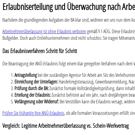
Erlaubniserteilung und Überwachung nach Arb
Nachdem die grundlegenden Aufgaben der BA klar sind, widmen wir uns nun dem konk
Arbeitnehmerüberlassung ist ohne Erlaubnis verboten
gemäß § 1 AÜG. Diese Erlaubnis 
Bußgelder. Doch auch Entleihunternehmen sind nicht schutzlos: Sie tragen Mitverantwo
Das Erlaubnisverfahren Schritt für Schritt
Die Beantragung der ANÜ-Erlaubnis folgt einem klar geregelten Verfahren nach dem 
Antragstellung
bei der zuständigen Agentur für Arbeit am Sitz des Verleihunt
Einreichung der Unterlagen:
Handelsregisterauszug, Gewerbeanmeldung, Nachwe
Prüfung durch die BA:
Zunächst formale Vollständigkeitsprüfung, dann inhal
Erteilung der Erlaubnis:
Zunächst befristet auf ein Jahr, nach dreijährigem b
Verlängerung oder Widerruf:
Bei Verstößen kann die Erlaubnis versagt, wider
Prüfen Sie frühzeitig Ihre ANÜ-Erlaubnis
, ob alle formalen Voraussetzungen erfüllt si
Vergleich: Legitime Arbeitnehmerüberlassung vs. Schein-Werkvertrag