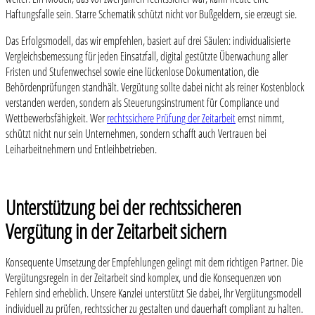
Haftungsfalle sein. Starre Schematik schützt nicht vor Bußgeldern, sie erzeugt sie.
Das Erfolgsmodell, das wir empfehlen, basiert auf drei Säulen: individualisierte
Vergleichsbemessung für jeden Einsatzfall, digital gestützte Überwachung aller
Fristen und Stufenwechsel sowie eine lückenlose Dokumentation, die
Behördenprüfungen standhält. Vergütung sollte dabei nicht als reiner Kostenblock
verstanden werden, sondern als Steuerungsinstrument für Compliance und
Wettbewerbsfähigkeit. Wer
rechtssichere Prüfung der Zeitarbeit
ernst nimmt,
schützt nicht nur sein Unternehmen, sondern schafft auch Vertrauen bei
Leiharbeitnehmern und Entleihbetrieben.
Unterstützung bei der rechtssicheren
Vergütung in der Zeitarbeit sichern
Konsequente Umsetzung der Empfehlungen gelingt mit dem richtigen Partner. Die
Vergütungsregeln in der Zeitarbeit sind komplex, und die Konsequenzen von
Fehlern sind erheblich. Unsere Kanzlei unterstützt Sie dabei, Ihr Vergütungsmodell
individuell zu prüfen, rechtssicher zu gestalten und dauerhaft compliant zu halten.