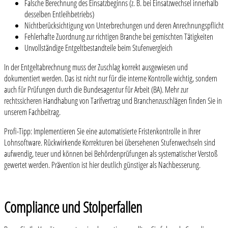
Falsche Berechnung des Einsatzbeginns (z. B. bei Einsatzwechsel innerhalb
desselben Entleihbetriebs)
Nichtberücksichtigung von Unterbrechungen und deren Anrechnungspflicht
Fehlerhafte Zuordnung zur richtigen Branche bei gemischten Tätigkeiten
Unvollständige Entgeltbestandteile beim Stufenvergleich
In der Entgeltabrechnung muss der Zuschlag korrekt ausgewiesen und
dokumentiert werden. Das ist nicht nur für die interne Kontrolle wichtig, sondern
auch für Prüfungen durch die Bundesagentur für Arbeit (BA). Mehr zur
rechtssicheren Handhabung von Tarifvertrag und Branchenzuschlägen finden Sie in
unserem Fachbeitrag.
Profi-Tipp: Implementieren Sie eine automatisierte Fristenkontrolle in Ihrer
Lohnsoftware. Rückwirkende Korrekturen bei übersehenen Stufenwechseln sind
aufwendig, teuer und können bei Behördenprüfungen als systematischer Verstoß
gewertet werden. Prävention ist hier deutlich günstiger als Nachbesserung.
Compliance und Stolperfallen