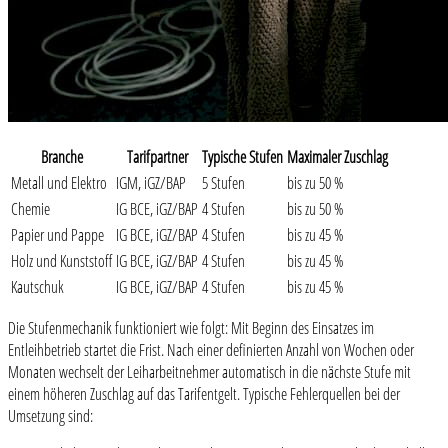
Branche
Tarifpartner
Typische Stufen
Maximaler Zuschlag
Metall und Elektro
IGM, iGZ/BAP
5 Stufen
bis zu 50 %
Chemie
IG BCE, iGZ/BAP
4 Stufen
bis zu 50 %
Papier und Pappe
IG BCE, iGZ/BAP
4 Stufen
bis zu 45 %
Holz und Kunststoff
IG BCE, iGZ/BAP
4 Stufen
bis zu 45 %
Kautschuk
IG BCE, iGZ/BAP
4 Stufen
bis zu 45 %
Die Stufenmechanik funktioniert wie folgt: Mit Beginn des Einsatzes im
Entleihbetrieb startet die Frist. Nach einer definierten Anzahl von Wochen oder
Monaten wechselt der Leiharbeitnehmer automatisch in die nächste Stufe mit
einem höheren Zuschlag auf das Tarifentgelt. Typische Fehlerquellen bei der
Umsetzung sind: