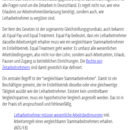
alle Fragen rund um die Zeitarbeit in Deutschland. Es regelt nicht nur, wer eine
Erlaubnis zur Arbeitnehmerüberlassung benötigt, sondern auch, wie
Leiharbeitnehmer zu vergüten sind.
Der Kern des Gesetzes ist der sogenannte Gleichstellungsgrundsatz, auch bekannt
als Equal Pay und Equal Treatment. Equal Pay bedeutet, dass ein Leiharbeitnehmer
dasselbe Arbeitsentgelt erhalten muss wie ein vergleichbarer Stammarbeitnehmer
im Entleihbetrieb. Equal Treatment geht weiter: Es umfasst alle wesentlichen
Arbeitsbedingungen, also nicht nur den Lohn, sondern auch Arbeitszeiten, Urlaub,
Pausen und Zugang zu betrieblichen Einrichtungen. Die
Rechte von
Zeitarbeitnehmern
sind damit gesetzlich klar definiert.
Ein zentraler Begriff ist der “vergleichbare Stammarbeitnehmer”. Damit ist ein
Beschäftigter gemeint, der im Entleihbetrieb dieselbe oder eine gleichwertige
Tätigkeit ausübt wie der Leiharbeitnehmer. Existiert kein unmittelbarer
Vergleichspartner, muss ein hypothetischer Vergleich angestellt werden. Das ist in
der Praxis oft anspruchsvoll und fehleranfällig.
Leiharbeitnehmer müssen wesentliche Arbeitsbedingungen
inkl.
Arbeitsentgelt eines vergleichbaren Stammarbeitnehmers erhalten.
(AÜG § 8)