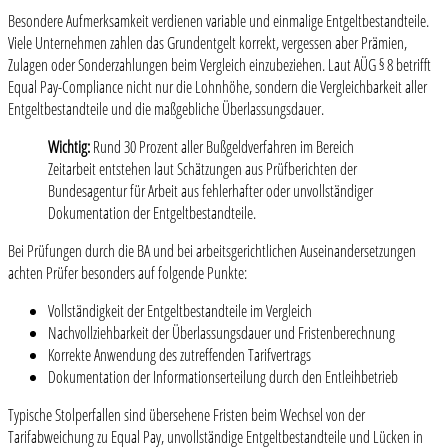
Besondere Aufmerksamkeit verdienen variable und einmalige Entgeltbestandteile.
Viele Unternehmen zahlen das Grundentgelt korrekt, vergessen aber Prämien,
Zulagen oder Sonderzahlungen beim Vergleich einzubeziehen. Laut AÜG § 8 betrifft
Equal Pay-Compliance nicht nur die Lohnhöhe, sondern die Vergleichbarkeit aller
Entgeltbestandteile und die maßgebliche Überlassungsdauer.
Wichtig:
Rund 30 Prozent aller Bußgeldverfahren im Bereich
Zeitarbeit entstehen laut Schätzungen aus Prüfberichten der
Bundesagentur für Arbeit aus fehlerhafter oder unvollständiger
Dokumentation der Entgeltbestandteile.
Bei Prüfungen durch die BA und bei arbeitsgerichtlichen Auseinandersetzungen
achten Prüfer besonders auf folgende Punkte:
Vollständigkeit der Entgeltbestandteile im Vergleich
Nachvollziehbarkeit der Überlassungsdauer und Fristenberechnung
Korrekte Anwendung des zutreffenden Tarifvertrags
Dokumentation der Informationserteilung durch den Entleihbetrieb
Typische Stolperfallen sind übersehene Fristen beim Wechsel von der
Tarifabweichung zu Equal Pay, unvollständige Entgeltbestandteile und Lücken in