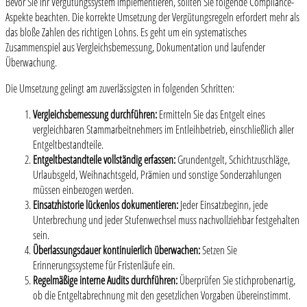
Bevor Sie Ihr Vergütungssystem implementieren, sollten Sie folgende Compliance-
Aspekte beachten. Die korrekte Umsetzung der Vergütungsregeln erfordert mehr als
das bloße Zahlen des richtigen Lohns. Es geht um ein systematisches
Zusammenspiel aus Vergleichsbemessung, Dokumentation und laufender
Überwachung.
Die Umsetzung gelingt am zuverlässigsten in folgenden Schritten:
Vergleichsbemessung durchführen:
Ermitteln Sie das Entgelt eines
vergleichbaren Stammarbeitnehmers im Entleihbetrieb, einschließlich aller
Entgeltbestandteile.
Entgeltbestandteile vollständig erfassen:
Grundentgelt, Schichtzuschläge,
Urlaubsgeld, Weihnachtsgeld, Prämien und sonstige Sonderzahlungen
müssen einbezogen werden.
Einsatzhistorie lückenlos dokumentieren:
Jeder Einsatzbeginn, jede
Unterbrechung und jeder Stufenwechsel muss nachvollziehbar festgehalten
sein.
Überlassungsdauer kontinuierlich überwachen:
Setzen Sie
Erinnerungssysteme für Fristenläufe ein.
Regelmäßige interne Audits durchführen:
Überprüfen Sie stichprobenartig,
ob die Entgeltabrechnung mit den gesetzlichen Vorgaben übereinstimmt.