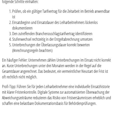
folgende Schritte einhalten:
Prüfen, ob ein gültiger Tarifvertrag für die Zeitarbeit im Betrieb anwendbar
ist
Einsatzbeginn und Einsatzdauer des Leiharbeitnehmers lückenlos
dokumentieren
Den zutreffenden Branchenzuschlagstarifvertrag identifizieren
Stufenwechsel rechtzeitig in der Entgeltabrechnung umsetzen
Unterbrechungen der Überlassungsdauer korrekt bewerten
(Anrechnungsregeln beachten)
Ein häufiger Fehler: Unternehmen zählen Unterbrechungen im Einsatz nicht korrekt
an. Kurze Unterbrechungen unter drei Monaten werden in der Regel auf die
Gesamtdauer angerechnet. Das bedeutet, ein vermeintlicher Neustart der Frist ist
oft rechtlich nicht möglich.
Profi-Tipp: Führen Sie für jeden Leiharbeitnehmer eine individuelle Einsatzhistorie
mit klarer Fristenkontrolle. Digitale Systeme zur automatisierten Überwachung der
Abweichungszeiträume reduzieren das Risiko von Fristversäumnissen erheblich und
schaffen eine belastbare Dokumentationsbasis für Behördenprüfungen.