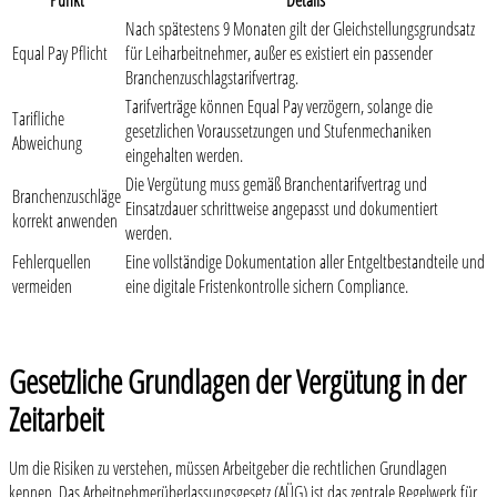
Punkt
Details
Nach spätestens 9 Monaten gilt der Gleichstellungsgrundsatz
Equal Pay Pflicht
für Leiharbeitnehmer, außer es existiert ein passender
Branchenzuschlagstarifvertrag.
Tarifverträge können Equal Pay verzögern, solange die
Tarifliche
gesetzlichen Voraussetzungen und Stufenmechaniken
Abweichung
eingehalten werden.
Die Vergütung muss gemäß Branchentarifvertrag und
Branchenzuschläge
Einsatzdauer schrittweise angepasst und dokumentiert
korrekt anwenden
werden.
Fehlerquellen
Eine vollständige Dokumentation aller Entgeltbestandteile und
vermeiden
eine digitale Fristenkontrolle sichern Compliance.
Gesetzliche Grundlagen der Vergütung in der
Zeitarbeit
Um die Risiken zu verstehen, müssen Arbeitgeber die rechtlichen Grundlagen
kennen. Das Arbeitnehmerüberlassungsgesetz (AÜG) ist das zentrale Regelwerk für