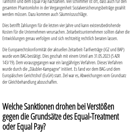
Tariflohn und dem Equal Pay nachzahlen. Viel schlimmer ist oft, dass auch für den
gesamten Phantomlohn in der Vergangenheit Sozialversicherungsbeiträge gezahlt
werden müssen. Dazu kommen auch Säumniszuschläge.
Dies betrifft Zahlungen für die letzten vier Jahre und kann existenzbedrohende
Kosten für die Unternehmen verursachen. Zeitarbeitsunternehmen sollten daher die
Entwicklungen genau verfolgen und sich rechtzeitig rechtlich beraten lassen.
Die Europarechtskonformität der aktuellen Zeitarbeit-Tarifverträge (iGZ und BAP)
wurde vom BAG bestätigt. Dies geschah mit einem Urteil am 31.05.2023 (5 AZR
143/19). Dem vorausgegangen war ein langjähriges Verfahren. Dieses Verfahren
wurde durch die „Däubler-Kampagne“ initiiert. Es fand vor dem BAG und dem
Europäischen Gerichtshof (EuGH) statt. Ziel war es, Abweichungen vom Grundsatz
der Gleichbehandlung abzuschaffen.
Welche Sanktionen drohen bei Verstößen
gegen die Grundsätze des Equal-Treatment
oder Equal Pay?