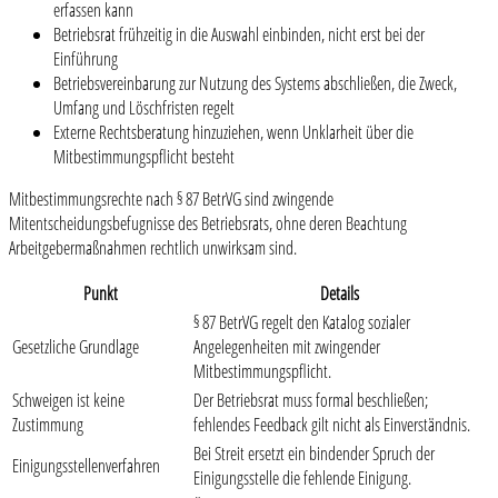
erfassen kann
Betriebsrat frühzeitig in die Auswahl einbinden, nicht erst bei der
Einführung
Betriebsvereinbarung zur Nutzung des Systems abschließen, die Zweck,
Umfang und Löschfristen regelt
Externe Rechtsberatung hinzuziehen, wenn Unklarheit über die
Mitbestimmungspflicht besteht
Mitbestimmungsrechte nach § 87 BetrVG sind zwingende
Mitentscheidungsbefugnisse des Betriebsrats, ohne deren Beachtung
Arbeitgebermaßnahmen rechtlich unwirksam sind.
Punkt
Details
§ 87 BetrVG regelt den Katalog sozialer
Gesetzliche Grundlage
Angelegenheiten mit zwingender
Mitbestimmungspflicht.
Schweigen ist keine
Der Betriebsrat muss formal beschließen;
Zustimmung
fehlendes Feedback gilt nicht als Einverständnis.
Bei Streit ersetzt ein bindender Spruch der
Einigungsstellenverfahren
Einigungsstelle die fehlende Einigung.