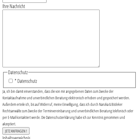
Ihre Nachricht
Datenschutz
* Datenschutz
Ja, ich bin damit einverstanden, dass die von mir angegebenen Daten zum Zwecke der
Kontaktaufnahme und unverbindlichen Beratung elektronisch erhoben und gespeichert werden.
Außerdem erteile ich, bis auf Widerruf, meine Einwilligung, dass ich durch Nanzka & Bödeker
Rechtsanwälte zum Zwecke der Terminvereinbarung und unverbindlichen Beratung telefonisch oder
per E-Mail kontaktiert werde. Die Datenschutzerklärung habe ich zur Kenntnis genommen und
akzeptiert.
Inhaltsverzeichnis