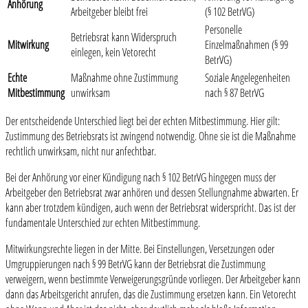
Anhörung
Arbeitgeber bleibt frei
(§ 102 BetrVG)
Personelle
Betriebsrat kann Widerspruch
Mitwirkung
Einzelmaßnahmen (§ 99
einlegen, kein Vetorecht
BetrVG)
Echte
Maßnahme ohne Zustimmung
Soziale Angelegenheiten
Mitbestimmung
unwirksam
nach § 87 BetrVG
Der entscheidende Unterschied liegt bei der echten Mitbestimmung. Hier gilt:
Zustimmung des Betriebsrats ist zwingend notwendig. Ohne sie ist die Maßnahme
rechtlich unwirksam, nicht nur anfechtbar.
Bei der Anhörung vor einer Kündigung nach § 102 BetrVG hingegen muss der
Arbeitgeber den Betriebsrat zwar anhören und dessen Stellungnahme abwarten. Er
kann aber trotzdem kündigen, auch wenn der Betriebsrat widerspricht. Das ist der
fundamentale Unterschied zur echten Mitbestimmung.
Mitwirkungsrechte liegen in der Mitte. Bei Einstellungen, Versetzungen oder
Umgruppierungen nach § 99 BetrVG kann der Betriebsrat die Zustimmung
verweigern, wenn bestimmte Verweigerungsgründe vorliegen. Der Arbeitgeber kann
dann das Arbeitsgericht anrufen, das die Zustimmung ersetzen kann. Ein Vetorecht