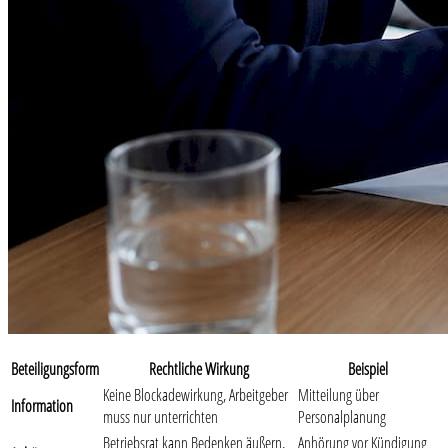
Beteiligungsform
Rechtliche Wirkung
Beispiel
Keine Blockadewirkung, Arbeitgeber
Mitteilung über
Information
muss nur unterrichten
Personalplanung
Betriebsrat kann Bedenken äußern,
Anhörung vor Kündigung