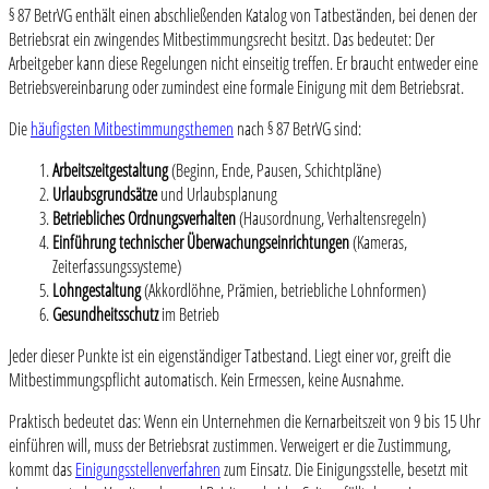
§ 87 BetrVG enthält einen abschließenden Katalog von Tatbeständen, bei denen der
Betriebsrat ein zwingendes Mitbestimmungsrecht besitzt. Das bedeutet: Der
Arbeitgeber kann diese Regelungen nicht einseitig treffen. Er braucht entweder eine
Betriebsvereinbarung oder zumindest eine formale Einigung mit dem Betriebsrat.
Die
häufigsten Mitbestimmungsthemen
nach § 87 BetrVG sind:
Arbeitszeitgestaltung
(Beginn, Ende, Pausen, Schichtpläne)
Urlaubsgrundsätze
und Urlaubsplanung
Betriebliches Ordnungsverhalten
(Hausordnung, Verhaltensregeln)
Einführung technischer Überwachungseinrichtungen
(Kameras,
Zeiterfassungssysteme)
Lohngestaltung
(Akkordlöhne, Prämien, betriebliche Lohnformen)
Gesundheitsschutz
im Betrieb
Jeder dieser Punkte ist ein eigenständiger Tatbestand. Liegt einer vor, greift die
Mitbestimmungspflicht automatisch. Kein Ermessen, keine Ausnahme.
Praktisch bedeutet das: Wenn ein Unternehmen die Kernarbeitszeit von 9 bis 15 Uhr
einführen will, muss der Betriebsrat zustimmen. Verweigert er die Zustimmung,
kommt das
Einigungsstellenverfahren
zum Einsatz. Die Einigungsstelle, besetzt mit