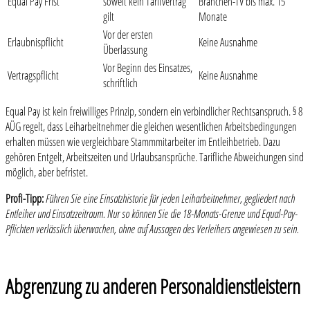
Equal Pay Frist
soweit kein Tarifvertrag
Branchen-TV bis max. 15
gilt
Monate
Vor der ersten
Erlaubnispflicht
Keine Ausnahme
Überlassung
Vor Beginn des Einsatzes,
Vertragspflicht
Keine Ausnahme
schriftlich
Equal Pay ist kein freiwilliges Prinzip, sondern ein verbindlicher Rechtsanspruch. § 8
AÜG regelt, dass Leiharbeitnehmer die gleichen wesentlichen Arbeitsbedingungen
erhalten müssen wie vergleichbare Stammmitarbeiter im Entleihbetrieb. Dazu
gehören Entgelt, Arbeitszeiten und Urlaubsansprüche. Tarifliche Abweichungen sind
möglich, aber befristet.
Profi-Tipp:
Führen Sie eine Einsatzhistorie für jeden Leiharbeitnehmer, gegliedert nach
Entleiher und Einsatzzeitraum. Nur so können Sie die 18-Monats-Grenze und Equal-Pay-
Pflichten verlässlich überwachen, ohne auf Aussagen des Verleihers angewiesen zu sein.
Abgrenzung zu anderen Personaldienstleistern