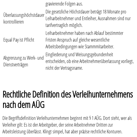
gravierende Folgen aus.
Die gesetzliche Höchstdauer beträgt 18 Monate pro
Überlassungshöchstdauer
Leiharbeitnehmer und Entleiher, Ausnahmen sind nur
kontrollieren
tarifvertraglich möglich.
Leiharbeitnehmer haben nach Ablauf bestimmter
Equal Pay ist Pflicht
Fristen Anspruch auf gleiche wesentliche
Arbeitsbedingungen wie Stammmitarbeiter.
Eingliederung und Weisungsgebundenheit
Abgrenzung zu Werk- und
entscheiden, ob eine Arbeitnehmerüberlassung vorliegt,
Dienstverträgen
nicht der Vertragsname.
Rechtliche Definition des Verleihunternehmens
nach dem AÜG
Die Begriffsdefinition Verleihunternehmen beginnt mit § 1 AÜG. Dort steht, wer als
Verleiher gilt: Es ist der Arbeitgeber, der seine Arbeitnehmer Dritten zur
Arbeitsleistung überlässt. Klingt simpel, hat aber präzise rechtliche Konturen.