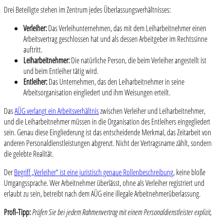
Drei Beteiligte stehen im Zentrum jedes Überlassungsverhältnisses:
Verleiher:
Das Verleihunternehmen, das mit dem Leiharbeitnehmer einen
Arbeitsvertrag geschlossen hat und als dessen Arbeitgeber im Rechtssinne
auftritt.
Leiharbeitnehmer:
Die natürliche Person, die beim Verleiher angestellt ist
und beim Entleiher tätig wird.
Entleiher:
Das Unternehmen, das den Leiharbeitnehmer in seine
Arbeitsorganisation eingliedert und ihm Weisungen erteilt.
Das
AÜG verlangt ein Arbeitsverhältnis
zwischen Verleiher und Leiharbeitnehmer,
und die Leiharbeitnehmer müssen in die Organisation des Entleihers eingegliedert
sein. Genau diese Eingliederung ist das entscheidende Merkmal, das Zeitarbeit von
anderen Personaldienstleistungen abgrenzt. Nicht der Vertragsname zählt, sondern
die gelebte Realität.
Der
Begriff „Verleiher“ ist eine juristisch genaue Rollenbeschreibung
, keine bloße
Umgangssprache. Wer Arbeitnehmer überlässt, ohne als Verleiher registriert und
erlaubt zu sein, betreibt nach dem AÜG eine illegale Arbeitnehmerüberlassung.
Profi-Tipp:
Prüfen Sie bei jedem Rahmenvertrag mit einem Personaldienstleister explizit,