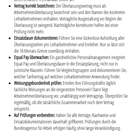
Vertrag korrekt bezeichnen:
Der Überlassungsvertrag muss als
Arbeitnehmerüberlassung bezeichnet sein und den Namen des konkreten
Leiharbeitnehmers enthalten. Vertragliche Ausgestaltung vor Beginn der
Überlassung ist zwingend. Nachträgliche Korrekturen helfen bei einer
Prüfung nicht mehr.
Einsatzdauer dokumentieren:
Führen Sie eine lückenlose Aufstellung aller
Überlassungszeiten pro Leiharbeitnehmer und Entleiher. Nur so lässt sich
die 18-Monats-Grenze zuverlässig einhalten.
Equal Pay überwachen:
Ein ganzheitliches Personalmanagement integriert
Equal Pay und Überlassungsdauer in die Einsatzplanung, nicht nur in
juristische Klauseln. Führen Sie Vergleichsgruppen und dokumentieren Sie,
welcher Tarifvertrag auf welchen Leiharbeitnehmer Anwendung findet.
Weisungsgebundenheit prüfen:
Erteilen Ihre Führungskräfte täglich
fachliche Weisungen an die eingesetzten Personen? Dann liegt
Arbeitnehmerüberlassung vor, unabhängig vom Vertragstyp. Überprüfen Sie
regelmäßig, ob die tatsächliche Zusammenarbeit noch dem Vertrag
entspricht.
Auf Prüfungen vorbereiten:
Halten Sie alle Verträge, Nachweise und
Einsatzdokumentationen dauerhaft griffbereit. Prüfungen durch die
Bundesagentur für Arbeit erfolgen häufig ohne lange Vorankündigung.