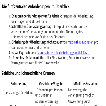
Die fünf zentralen Anforderungen im Überblick
Erlaubnis der Bundesagentur für Arbeit
vor Beginn der Überlassung
beantragen und aktuell halten.
Schriftlicher Überlassungsvertrag
mit expliziter Bezeichnung als
Arbeitnehmerüberlassung und namentlicher Nennung des
Leiharbeitnehmers vor Beginn des Einsatzes.
Einhaltung der Überlassungshöchstdauer
von
maximal 18 Monaten
pro
Leiharbeitnehmer und Entleiher.
Equal Pay
nach dem
Grundsatz der Gleichstellung gemäß § 8 AÜG
.
Lückenlose Dokumentation
aller Einsatzzeiten, Entgeltnachweise und
Vertragsunterlagen für Prüfungszwecke.
Zeitliche und lohnrechtliche Grenzen
Anforderung
Gesetzliche Vorgabe
Mögliche Ausnahme
18 Monate pro Person
Tarifvertragliche
Überlassungshöchstdauer
und Entleiher
Verlängerung möglich
Ab dem ersten Tag,
Abweichung durch