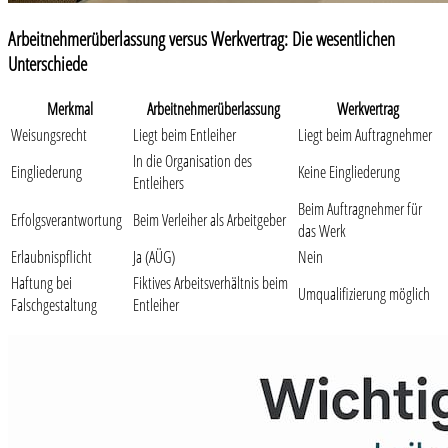
Arbeitnehmerüberlassung versus Werkvertrag: Die wesentlichen
Unterschiede
Merkmal
Arbeitnehmerüberlassung
Werkvertrag
Weisungsrecht
Liegt beim Entleiher
Liegt beim Auftragnehmer
In die Organisation des
Eingliederung
Keine Eingliederung
Entleihers
Beim Auftragnehmer für
Erfolgsverantwortung
Beim Verleiher als Arbeitgeber
das Werk
Erlaubnispflicht
Ja (AÜG)
Nein
Haftung bei
Fiktives Arbeitsverhältnis beim
Umqualifizierung möglich
Falschgestaltung
Entleiher