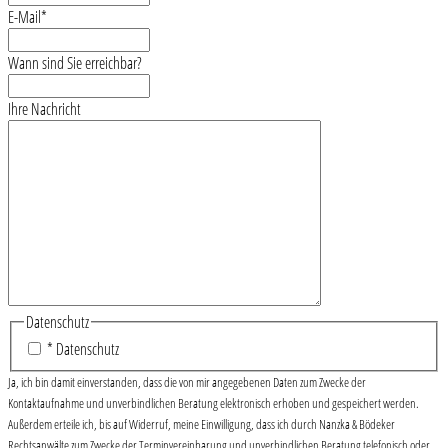
E-Mail
*
Wann sind Sie erreichbar?
Ihre Nachricht
Datenschutz
* Datenschutz
Ja, ich bin damit einverstanden, dass die von mir angegebenen Daten zum Zwecke der
Kontaktaufnahme und unverbindlichen Beratung elektronisch erhoben und gespeichert werden.
Außerdem erteile ich, bis auf Widerruf, meine Einwilligung, dass ich durch Nanzka & Bödeker
Rechtsanwälte zum Zwecke der Terminvereinbarung und unverbindlichen Beratung telefonisch oder