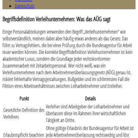
Datenschutz
Begriffsdefinition Verleihunternehmen: Was das AÜG sagt
Einige Personalabteilungen verwenden den Begriff „Verleihunternehmen“ wie
selbstverständlich, meinen dabei aber häufig etwas anderes als das Gesetz. Das
führt zu Vertragsfehlern, die bei einer Prüfung durch die Bundesagentur für Arbeit
teuer werden können. Die korrekte Begriffsdefinition Verleihunternehmen ist kein
akademischer Luxus, sondern die Grundlage jeder rechtskonformen
Zusammenarbeit mit Zeitarbeitspersonal. Wer nicht weiß, was ein
Verleihunternehmen nach dem Arbeitnehmerüberlassungsgesetz (AÜG) genau ist,
riskiert fehlerhafte Vertragsgestaltungen, Bußgelder und im schlimmsten Fall die
Fiktion eines Arbeitsverhältnisses zwischen Leiharbeitnehmer und Entleiher.
Punkt
Details
Verleiher sind Arbeitgeber der Leiharbeitnehmer und
Gesetzliche Definition des
überlassen diese im Rahmen ihrer wirtschaftlichen
Verleihers
Tätigkeit an Dritte.
Ohne gültige Erlaubnis der Bundesagentur für Arbeit ist
Erlaubnispflicht beachten
jede Arbeitnehmerüberlassung rechtswidrig und löst