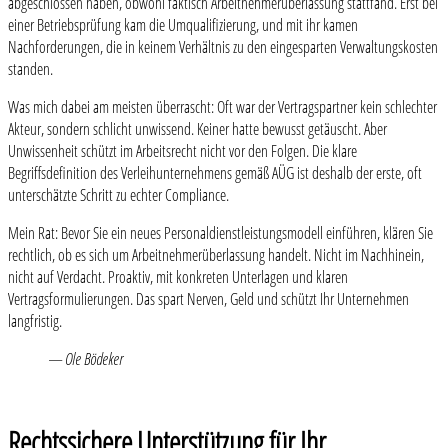
abgeschlossen haben, obwohl faktisch Arbeitnehmerüberlassung stattfand. Erst bei
einer Betriebsprüfung kam die Umqualifizierung, und mit ihr kamen
Nachforderungen, die in keinem Verhältnis zu den eingesparten Verwaltungskosten
standen.
Was mich dabei am meisten überrascht: Oft war der Vertragspartner kein schlechter
Akteur, sondern schlicht unwissend. Keiner hatte bewusst getäuscht. Aber
Unwissenheit schützt im Arbeitsrecht nicht vor den Folgen. Die klare
Begriffsdefinition des Verleihunternehmens gemäß AÜG ist deshalb der erste, oft
unterschätzte Schritt zu echter Compliance.
Mein Rat: Bevor Sie ein neues Personaldienstleistungsmodell einführen, klären Sie
rechtlich, ob es sich um Arbeitnehmerüberlassung handelt. Nicht im Nachhinein,
nicht auf Verdacht. Proaktiv, mit konkreten Unterlagen und klaren
Vertragsformulierungen. Das spart Nerven, Geld und schützt Ihr Unternehmen
langfristig.
— Ole Bödeker
Rechtssichere Unterstützung für Ihr