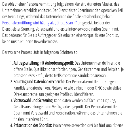
Der Ablauf einer Personalvermittlung folgt einem klar strukturierten Muster, das
Unternehmen erheblich entlastet. Der Dienstleister übernimmt den operativen Teil
des Recruitings, während das Unternehmen die finale Entscheidung behält.
Personalvermittlung wird häufig als „Direct Search“
umgesetzt, bei der der
Dienstleister Sourcing, Vorauswahl und erste Interviewkoordination übernimmt.
Das bedeutet für Sie als Auftraggeber: Sie erhalten eine vorqualifizierte Shortlist,
keine unstrukturierte Bewerbermasse.
Der typische Prozess läuft in folgenden Schritten ab:
Auftragserteilung mit Anforderungsprofil:
Das Unternehmen definiert die
offene Stelle, Qualifikationsanforderungen, Gehaltsrahmen und Zeitplan. Je
präziser dieses Profil, desto treffsicherer die Kandidatenauswahl.
Sourcing und Datenbankrecherche:
Der Personalvermittler nutzt eigene
Kandidatendatenbanken, Netzwerke wie LinkedIn oder XING sowie aktive
Direktansprache, um geeignete Profile zu identifizieren.
Vorauswahl und Screening:
Kandidaten werden auf fachliche Eignung,
Gehaltsvorstellungen und Verfügbarkeit geprüft. Der Personalvermittler
übernimmt Vorauswahl und Koordination, während das Unternehmen die
finalen Interviews führt.
Präsentation der Shortlist:
Typischerweise werden drei bis fünf qualifizierte