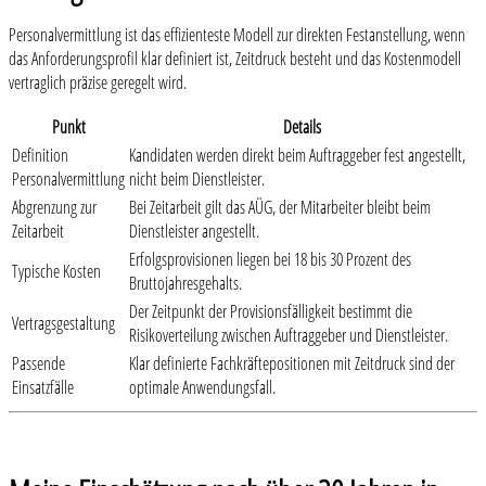
Personalvermittlung ist das effizienteste Modell zur direkten Festanstellung, wenn
das Anforderungsprofil klar definiert ist, Zeitdruck besteht und das Kostenmodell
vertraglich präzise geregelt wird.
Punkt
Details
Definition
Kandidaten werden direkt beim Auftraggeber fest angestellt,
Personalvermittlung
nicht beim Dienstleister.
Abgrenzung zur
Bei Zeitarbeit gilt das AÜG, der Mitarbeiter bleibt beim
Zeitarbeit
Dienstleister angestellt.
Erfolgsprovisionen liegen bei 18 bis 30 Prozent des
Typische Kosten
Bruttojahresgehalts.
Der Zeitpunkt der Provisionsfälligkeit bestimmt die
Vertragsgestaltung
Risikoverteilung zwischen Auftraggeber und Dienstleister.
Passende
Klar definierte Fachkräftepositionen mit Zeitdruck sind der
Einsatzfälle
optimale Anwendungsfall.