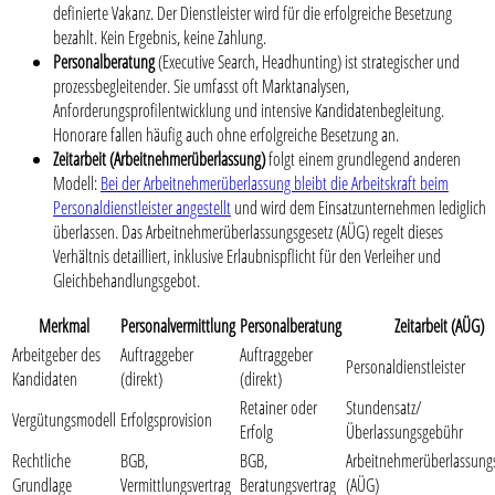
definierte Vakanz. Der Dienstleister wird für die erfolgreiche Besetzung
bezahlt. Kein Ergebnis, keine Zahlung.
Personalberatung
(Executive Search, Headhunting) ist strategischer und
prozessbegleitender. Sie umfasst oft Marktanalysen,
Anforderungsprofilentwicklung und intensive Kandidatenbegleitung.
Honorare fallen häufig auch ohne erfolgreiche Besetzung an.
Zeitarbeit (Arbeitnehmerüberlassung)
folgt einem grundlegend anderen
Modell:
Bei der Arbeitnehmerüberlassung bleibt die Arbeitskraft beim
Personaldienstleister angestellt
und wird dem Einsatzunternehmen lediglich
überlassen. Das Arbeitnehmerüberlassungsgesetz (AÜG) regelt dieses
Verhältnis detailliert, inklusive Erlaubnispflicht für den Verleiher und
Gleichbehandlungsgebot.
Merkmal
Personalvermittlung
Personalberatung
Zeitarbeit (AÜG)
Arbeitgeber des
Auftraggeber
Auftraggeber
Personaldienstleister
Kandidaten
(direkt)
(direkt)
Retainer oder
Stundensatz/
Vergütungsmodell
Erfolgsprovision
Erfolg
Überlassungsgebühr
Rechtliche
BGB,
BGB,
Arbeitnehmerüberlassung
Grundlage
Vermittlungsvertrag
Beratungsvertrag
(AÜG)