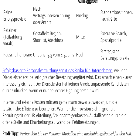
Auftraggeber
Nach
Reine
Standardpositionen,
Vertragsunterzeichnung
Niedrig
Erfolgsprovision
Fachkräfte
oder Antritt
Retainer
Gestaffelt: Beginn,
Executive Search,
(Teilzahlung
Mittel
Shortlist, Abschluss
Spezialprofile
vorab)
Strategische
Pauschalhonorare
Unabhängig vom Ergebnis
Hoch
Beratungsprojekte
Erfolgsbasierte Personalvermittlung senkt das Risiko für Unternehmen
, weil der
Dienstleister erst bei erfolgreicher Besetzung vergütet wird. Das schafft einen klaren
Interessengleichlauf. Der Dienstleister hat keinen Anreiz, unpassende Kandidaten
durchzudrücken, wenn er nur bei echter Eignung bezahlt wird.
Interne und externe Kosten müssen gemeinsam bewertet werden, um die
tatsächliche Effizienz zu beurteilen. Wer nur die Provision sieht, ignoriert
Recruitingzeit der HR-Abteilung, Stellenanzeigenkosten, Ausfallkosten durch die
offene Stelle und Einarbeitungsaufwand bei Fehlbesetzungen.
Profi-Tipp:
Verhandeln Sie bei Retainer-Modellen eine Rückzahlungsklausel für den Fall,