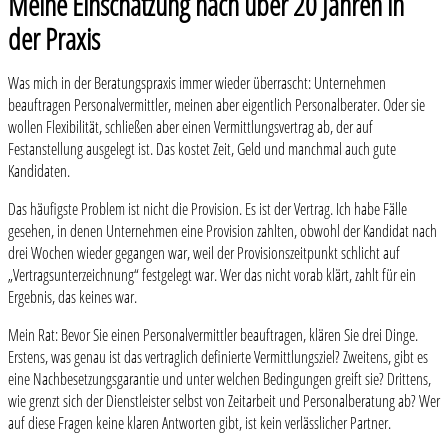
Meine Einschätzung nach über 20 Jahren in
der Praxis
Was mich in der Beratungspraxis immer wieder überrascht: Unternehmen
beauftragen Personalvermittler, meinen aber eigentlich Personalberater. Oder sie
wollen Flexibilität, schließen aber einen Vermittlungsvertrag ab, der auf
Festanstellung ausgelegt ist. Das kostet Zeit, Geld und manchmal auch gute
Kandidaten.
Das häufigste Problem ist nicht die Provision. Es ist der Vertrag. Ich habe Fälle
gesehen, in denen Unternehmen eine Provision zahlten, obwohl der Kandidat nach
drei Wochen wieder gegangen war, weil der Provisionszeitpunkt schlicht auf
„Vertragsunterzeichnung“ festgelegt war. Wer das nicht vorab klärt, zahlt für ein
Ergebnis, das keines war.
Mein Rat: Bevor Sie einen Personalvermittler beauftragen, klären Sie drei Dinge.
Erstens, was genau ist das vertraglich definierte Vermittlungsziel? Zweitens, gibt es
eine Nachbesetzungsgarantie und unter welchen Bedingungen greift sie? Drittens,
wie grenzt sich der Dienstleister selbst von Zeitarbeit und Personalberatung ab? Wer
auf diese Fragen keine klaren Antworten gibt, ist kein verlässlicher Partner.