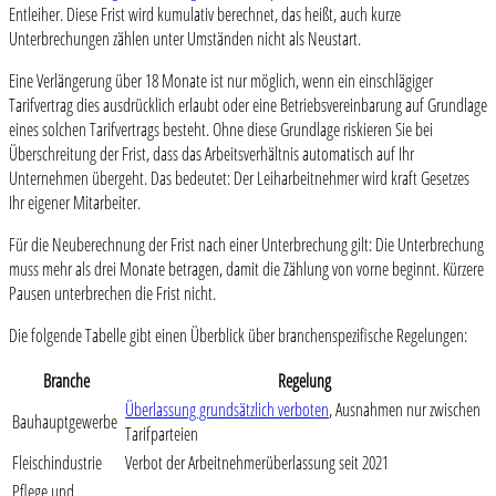
Entleiher. Diese Frist wird kumulativ berechnet, das heißt, auch kurze
Unterbrechungen zählen unter Umständen nicht als Neustart.
Eine Verlängerung über 18 Monate ist nur möglich, wenn ein einschlägiger
Tarifvertrag dies ausdrücklich erlaubt oder eine Betriebsvereinbarung auf Grundlage
eines solchen Tarifvertrags besteht. Ohne diese Grundlage riskieren Sie bei
Überschreitung der Frist, dass das Arbeitsverhältnis automatisch auf Ihr
Unternehmen übergeht. Das bedeutet: Der Leiharbeitnehmer wird kraft Gesetzes
Ihr eigener Mitarbeiter.
Für die Neuberechnung der Frist nach einer Unterbrechung gilt: Die Unterbrechung
muss mehr als drei Monate betragen, damit die Zählung von vorne beginnt. Kürzere
Pausen unterbrechen die Frist nicht.
Die folgende Tabelle gibt einen Überblick über branchenspezifische Regelungen:
Branche
Regelung
Überlassung grundsätzlich verboten
, Ausnahmen nur zwischen
Bauhauptgewerbe
Tarifparteien
Fleischindustrie
Verbot der Arbeitnehmerüberlassung seit 2021
Pflege und