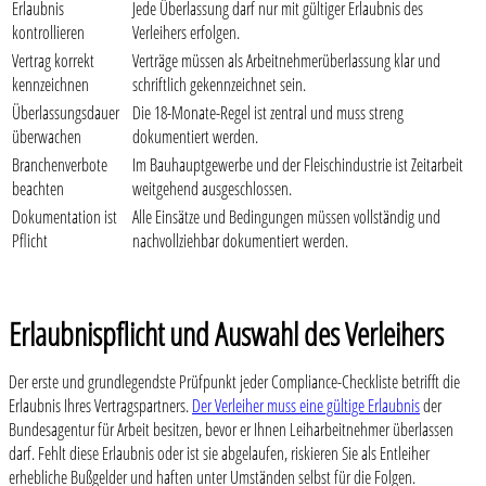
Erlaubnis
Jede Überlassung darf nur mit gültiger Erlaubnis des
kontrollieren
Verleihers erfolgen.
Vertrag korrekt
Verträge müssen als Arbeitnehmerüberlassung klar und
kennzeichnen
schriftlich gekennzeichnet sein.
Überlassungsdauer
Die 18-Monate-Regel ist zentral und muss streng
überwachen
dokumentiert werden.
Branchenverbote
Im Bauhauptgewerbe und der Fleischindustrie ist Zeitarbeit
beachten
weitgehend ausgeschlossen.
Dokumentation ist
Alle Einsätze und Bedingungen müssen vollständig und
Pflicht
nachvollziehbar dokumentiert werden.
Erlaubnispflicht und Auswahl des Verleihers
Der erste und grundlegendste Prüfpunkt jeder Compliance-Checkliste betrifft die
Erlaubnis Ihres Vertragspartners.
Der Verleiher muss eine gültige Erlaubnis
der
Bundesagentur für Arbeit besitzen, bevor er Ihnen Leiharbeitnehmer überlassen
darf. Fehlt diese Erlaubnis oder ist sie abgelaufen, riskieren Sie als Entleiher
erhebliche Bußgelder und haften unter Umständen selbst für die Folgen.