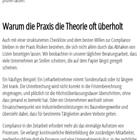
prüfen lassen.
Warum die Praxis die Theorie oft überholt
Auch mit einer strukturierten Checkliste und dem besten Willen zur Compliance
bleiben in der Praxis Risiken bestehen, die sich nicht allein durch das Abhaken von
Listen beseitigen lassen. Wir beobachten in unserer täglichen Beratungsarbeit, dass
viele Unternehmen an Stellen scheitern, die auf dem Papier längst geregelt
scheinen.
Ein häufiges Beispiel: Ein Leiharbeitnehmer nimmt Sonderurlaub oder ist längere
Zeit krank. Die Unterbrechung wird nicht korrekt in die Fristenberechnung
eingetragen, und plötzlich ist die Höchstüberlassungsdauer überschritten, ohne
dass jemand es bemerkt hat. Oder ein Unternehmen wechselt seinen
Einsatzschwerpunkt von Industriedienstleistungen ins Baunebengewerbe und
übersieht dabei, dass für bestimmte Tätigkeiten andere Verbote gelten.
Compliance in der Zeitarbeit erfordert mehr als das einmalige Aufsetzen von
Prozessen. Sie verlangt kontinuierliche Weiterbildung der zuständigen Mitarbeiter,
medienbruchfreie digitale Prozesse und eine Unternehmenskultur, in der rechtliche