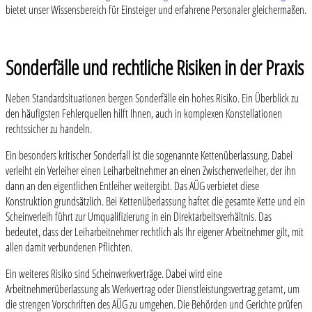
bietet unser Wissensbereich für Einsteiger und erfahrene Personaler gleichermaßen.
Sonderfälle und rechtliche Risiken in der Praxis
Neben Standardsituationen bergen Sonderfälle ein hohes Risiko. Ein Überblick zu
den häufigsten Fehlerquellen hilft Ihnen, auch in komplexen Konstellationen
rechtssicher zu handeln.
Ein besonders kritischer Sonderfall ist die sogenannte Kettenüberlassung. Dabei
verleiht ein Verleiher einen Leiharbeitnehmer an einen Zwischenverleiher, der ihn
dann an den eigentlichen Entleiher weitergibt. Das AÜG verbietet diese
Konstruktion grundsätzlich. Bei Kettenüberlassung haftet die gesamte Kette und ein
Scheinverleih führt zur Umqualifizierung in ein Direktarbeitsverhältnis. Das
bedeutet, dass der Leiharbeitnehmer rechtlich als Ihr eigener Arbeitnehmer gilt, mit
allen damit verbundenen Pflichten.
Ein weiteres Risiko sind Scheinwerkverträge. Dabei wird eine
Arbeitnehmerüberlassung als Werkvertrag oder Dienstleistungsvertrag getarnt, um
die strengen Vorschriften des AÜG zu umgehen. Die Behörden und Gerichte prüfen