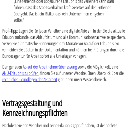
„Eine fehlende oder abgelaufene Erlaubnis des Verleihers kann dazu
führen, dass das Arbeitsverhältnis kraft Gesetzes auf den Entleiher
übergeht. Das ist ein Risiko, das kein Unternehmen eingehen
sollte.“
Profi-Tipp:
Legen Sie für jeden Verleiher eine digitale Akte an, in der Sie die aktuelle
Erlaubnisurkunde, das Ablaufdatum und alle Kommunikationsnachweise speichern.
Setzen Sie automatische Erinnerungen drei Monate vor Ablauf der Erlaubnis. So
vermeiden Sie Lücken in der Dokumentation und können bei Prüfungen durch die
Bundesagentur für Arbeit sofort alle Unterlagen vorlegen.
Den genauen
Ablauf der Arbeitnehmerüberlassung
sowie die Möglichkeit, eine
ANÜ-Erlaubnis zu prüfen
, finden Sie auf unserer Website. Einen Überblick über die
rechtlichen Grundlagen der Zeitarbeit
gibt Ihnen unser Wissensbereich.
Vertragsgestaltung und
Kennzeichnungspflichten
Nachdem Sie den Verleiher und seine Erlaubnis geprüft haben, ist der nächste