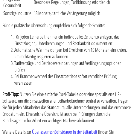
Besondere Regelungen, Tarifbindung erforderlich
Gesundheit
Sonstige Industrie
18 Monate, tarifliche Verlängerung möglich
Für die praktische Überwachung empfehlen sich folgende Schritte:
Für jeden Leiharbeitnehmer ein individuelles Zeitkonto anlegen, das
Einsatzbeginn, Unterbrechungen und Restlaufzeit dokumentiert
Automatische Warnmeldungen bei Erreichen von 15 Monaten einrichten,
um rechtzeitig reagieren zu können
Tarifverträge und Betriebsvereinbarungen auf Verlängerungsoptionen
prüfen
Bei Branchenwechsel des Einsatzbetriebs sofort rechtliche Prüfung
veranlassen
Profi-Tipp:
Nutzen Sie eine einfache Excel-Tabelle oder eine spezialisierte HR-
Software, um die Einsatzzeiten aller Leiharbeitnehmer zentral zu verwalten. Tragen
Sie für jeden Mitarbeiter das Startdatum, alle Unterbrechungen und das errechnete
Enddatum ein. Eine solche Übersicht ist auch bei Prüfungen durch die
Bundesagentur für Arbeit ein wichtiges Nachweisdokument.
Weitere Details zur
Überlassungshöchstdauer in der Zeitarbeit
finden Sie in