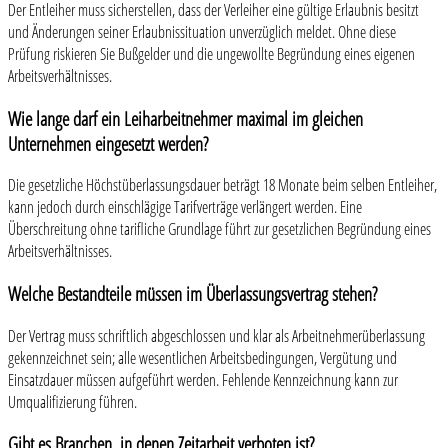
Der Entleiher muss sicherstellen, dass der Verleiher eine gültige Erlaubnis besitzt
und Änderungen seiner Erlaubnissituation unverzüglich meldet. Ohne diese
Prüfung riskieren Sie Bußgelder und die ungewollte Begründung eines eigenen
Arbeitsverhältnisses.
Wie lange darf ein Leiharbeitnehmer maximal im gleichen
Unternehmen eingesetzt werden?
Die gesetzliche Höchstüberlassungsdauer beträgt 18 Monate beim selben Entleiher,
kann jedoch durch einschlägige Tarifverträge verlängert werden. Eine
Überschreitung ohne tarifliche Grundlage führt zur gesetzlichen Begründung eines
Arbeitsverhältnisses.
Welche Bestandteile müssen im Überlassungsvertrag stehen?
Der Vertrag muss schriftlich abgeschlossen und klar als Arbeitnehmerüberlassung
gekennzeichnet sein; alle wesentlichen Arbeitsbedingungen, Vergütung und
Einsatzdauer müssen aufgeführt werden. Fehlende Kennzeichnung kann zur
Umqualifizierung führen.
Gibt es Branchen, in denen Zeitarbeit verboten ist?