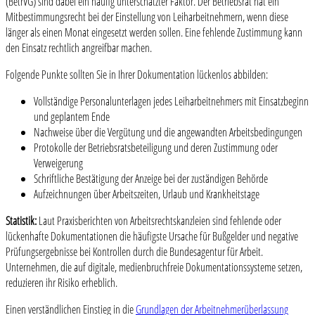
(BetrVG) sind dabei ein häufig unterschätzter Faktor. Der Betriebsrat hat ein
Mitbestimmungsrecht bei der Einstellung von Leiharbeitnehmern, wenn diese
länger als einen Monat eingesetzt werden sollen. Eine fehlende Zustimmung kann
den Einsatz rechtlich angreifbar machen.
Folgende Punkte sollten Sie in Ihrer Dokumentation lückenlos abbilden:
Vollständige Personalunterlagen jedes Leiharbeitnehmers mit Einsatzbeginn
und geplantem Ende
Nachweise über die Vergütung und die angewandten Arbeitsbedingungen
Protokolle der Betriebsratsbeteiligung und deren Zustimmung oder
Verweigerung
Schriftliche Bestätigung der Anzeige bei der zuständigen Behörde
Aufzeichnungen über Arbeitszeiten, Urlaub und Krankheitstage
Statistik:
Laut Praxisberichten von Arbeitsrechtskanzleien sind fehlende oder
lückenhafte Dokumentationen die häufigste Ursache für Bußgelder und negative
Prüfungsergebnisse bei Kontrollen durch die Bundesagentur für Arbeit.
Unternehmen, die auf digitale, medienbruchfreie Dokumentationssysteme setzen,
reduzieren ihr Risiko erheblich.
Einen verständlichen Einstieg in die
Grundlagen der Arbeitnehmerüberlassung