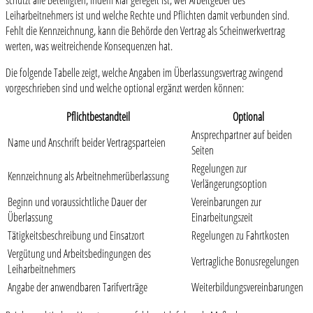
schützt alle Beteiligten, indem klar geregelt ist, wer Arbeitgeber des
Leiharbeitnehmers ist und welche Rechte und Pflichten damit verbunden sind.
Fehlt die Kennzeichnung, kann die Behörde den Vertrag als Scheinwerkvertrag
werten, was weitreichende Konsequenzen hat.
Die folgende Tabelle zeigt, welche Angaben im Überlassungsvertrag zwingend
vorgeschrieben sind und welche optional ergänzt werden können:
Pflichtbestandteil
Optional
Ansprechpartner auf beiden
Name und Anschrift beider Vertragsparteien
Seiten
Regelungen zur
Kennzeichnung als Arbeitnehmerüberlassung
Verlängerungsoption
Beginn und voraussichtliche Dauer der
Vereinbarungen zur
Überlassung
Einarbeitungszeit
Tätigkeitsbeschreibung und Einsatzort
Regelungen zu Fahrtkosten
Vergütung und Arbeitsbedingungen des
Vertragliche Bonusregelungen
Leiharbeitnehmers
Angabe der anwendbaren Tarifverträge
Weiterbildungsvereinbarungen