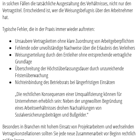
in solchen Fällen die tatsächliche Ausgestaltung des Verhältnisses, nicht nur den
Vertragstitel. Entscheidend ist, wer die Weisungsbefugnis über den Arbeitnehmer
hat.
Typische Fehler, die in der Praxis immer wieder auftreten:
Unsaubere Vertragsketten ohne klare Zuordnung von Arbeitgeberpflichten
Fehlende oder unvollständige Nachweise über die Erlaubnis des Verleihers
Weisungserteilung durch den Entleiher ohne entsprechende vertragliche
Grundlage
Überschreitung der Höchstüberlassungsdauer durch unzureichende
Fristenüberwachung
Nichteinbindung des Betriebsrats bei längerfristigen Einsätzen
„Die rechtlichen Konsequenzen einer Umqualifizierung können für
Unternehmen erheblich sein: Neben der ungewollten Begründung
eines Arbeitsverhältnisses drohen Nachzahlungen von
Sozialversicherungsbeiträgen und Bußgelder.“
Besonders in Branchen mit hohem Einsatz von Projektarbeitern und wechselnden
Vertragskonstellationen sollten Sie jede neue Zusammenarbeit vor Beginn rechtlich