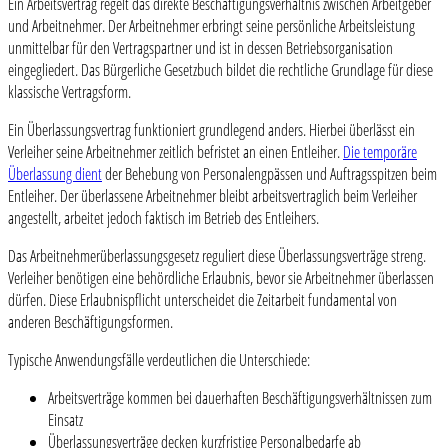
Ein Arbeitsvertrag regelt das direkte Beschäftigungsverhältnis zwischen Arbeitgeber
und Arbeitnehmer. Der Arbeitnehmer erbringt seine persönliche Arbeitsleistung
unmittelbar für den Vertragspartner und ist in dessen Betriebsorganisation
eingegliedert. Das Bürgerliche Gesetzbuch bildet die rechtliche Grundlage für diese
klassische Vertragsform.
Ein Überlassungsvertrag funktioniert grundlegend anders. Hierbei überlässt ein
Verleiher seine Arbeitnehmer zeitlich befristet an einen Entleiher.
Die temporäre
Überlassung dient
der Behebung von Personalengpässen und Auftragsspitzen beim
Entleiher. Der überlassene Arbeitnehmer bleibt arbeitsvertraglich beim Verleiher
angestellt, arbeitet jedoch faktisch im Betrieb des Entleihers.
Das Arbeitnehmerüberlassungsgesetz reguliert diese Überlassungsverträge streng.
Verleiher benötigen eine behördliche Erlaubnis, bevor sie Arbeitnehmer überlassen
dürfen. Diese Erlaubnispflicht unterscheidet die Zeitarbeit fundamental von
anderen Beschäftigungsformen.
Typische Anwendungsfälle verdeutlichen die Unterschiede:
Arbeitsverträge kommen bei dauerhaften Beschäftigungsverhältnissen zum
Einsatz
Überlassungsverträge decken kurzfristige Personalbedarfe ab