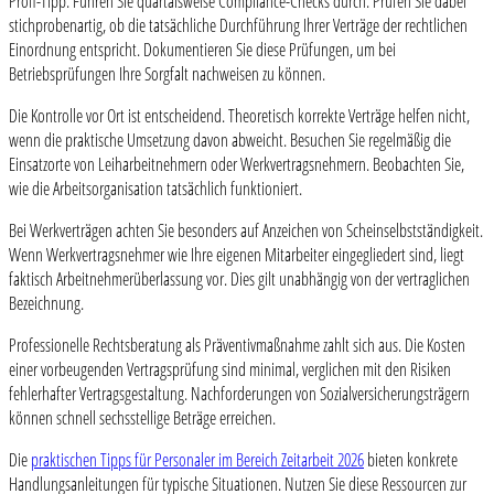
Profi-Tipp: Führen Sie quartalsweise Compliance-Checks durch. Prüfen Sie dabei
stichprobenartig, ob die tatsächliche Durchführung Ihrer Verträge der rechtlichen
Einordnung entspricht. Dokumentieren Sie diese Prüfungen, um bei
Betriebsprüfungen Ihre Sorgfalt nachweisen zu können.
Die Kontrolle vor Ort ist entscheidend. Theoretisch korrekte Verträge helfen nicht,
wenn die praktische Umsetzung davon abweicht. Besuchen Sie regelmäßig die
Einsatzorte von Leiharbeitnehmern oder Werkvertragsnehmern. Beobachten Sie,
wie die Arbeitsorganisation tatsächlich funktioniert.
Bei Werkverträgen achten Sie besonders auf Anzeichen von Scheinselbstständigkeit.
Wenn Werkvertragsnehmer wie Ihre eigenen Mitarbeiter eingegliedert sind, liegt
faktisch Arbeitnehmerüberlassung vor. Dies gilt unabhängig von der vertraglichen
Bezeichnung.
Professionelle Rechtsberatung als Präventivmaßnahme zahlt sich aus. Die Kosten
einer vorbeugenden Vertragsprüfung sind minimal, verglichen mit den Risiken
fehlerhafter Vertragsgestaltung. Nachforderungen von Sozialversicherungsträgern
können schnell sechsstellige Beträge erreichen.
Die
praktischen Tipps für Personaler im Bereich Zeitarbeit 2026
bieten konkrete
Handlungsanleitungen für typische Situationen. Nutzen Sie diese Ressourcen zur