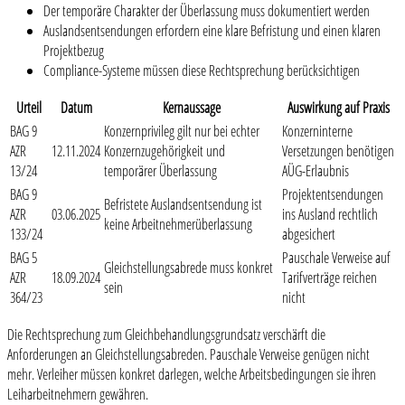
Der temporäre Charakter der Überlassung muss dokumentiert werden
Auslandsentsendungen erfordern eine klare Befristung und einen klaren
Projektbezug
Compliance-Systeme müssen diese Rechtsprechung berücksichtigen
Urteil
Datum
Kernaussage
Auswirkung auf Praxis
BAG 9
Konzernprivileg gilt nur bei echter
Konzerninterne
AZR
12.11.2024
Konzernzugehörigkeit und
Versetzungen benötigen
13/24
temporärer Überlassung
AÜG-Erlaubnis
BAG 9
Projektentsendungen
Befristete Auslandsentsendung ist
AZR
03.06.2025
ins Ausland rechtlich
keine Arbeitnehmerüberlassung
133/24
abgesichert
BAG 5
Pauschale Verweise auf
Gleichstellungsabrede muss konkret
AZR
18.09.2024
Tarifverträge reichen
sein
364/23
nicht
Die Rechtsprechung zum Gleichbehandlungsgrundsatz verschärft die
Anforderungen an Gleichstellungsabreden. Pauschale Verweise genügen nicht
mehr. Verleiher müssen konkret darlegen, welche Arbeitsbedingungen sie ihren
Leiharbeitnehmern gewähren.