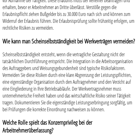
vor Aufnahme der Tätigkeit. Diese Erlaubnis muss der Verleiher beantragen und
erhalten, bevor er Arbeitnehmer an Dritte überlässt. Verstöße gegen die
Erlaubnispflicht ziehen Bußgelder bis zu 30.000 Euro nach sich und können zum
Widerruf der Erlaubnis führen. Die Erlaubnisprüfung sollte frühzeitig erfolgen, um
rechtliche Risiken zu vermeiden.
Wie kann man Scheinselbstständigkeit bei Werkverträgen vermeiden?
Scheinselbstständigkeit entsteht, wenn die vertragliche Gestaltung nicht der
tatsächlichen Durchführung entspricht. Die Integration in die Arbeitsorganisation
des Auftraggebers und Weisungsgebundenheit sind typische Risikofaktoren.
Vermeiden Sie diese Risiken durch eine klare Abgrenzung der Leistungspflichten,
eine eigenständige Organisation durch den Auftragnehmer und den Verzicht auf
eine Eingliederung in Ihre Betriebsabläufe. Der Werkvertragsnehmer muss
unternehmerische Freiheit haben und das wirtschaftliche Risiko seiner Tätigkeit
tragen. Dokumentieren Sie die eigenständige Leistungserbringung sorgfältig, um
bei Prüfungen die korrekte Einordnung nachweisen zu können.
Welche Rolle spielt das Konzernprivileg bei der
Arbeitnehmerüberlassung?