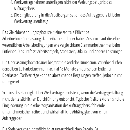
Werkvertragsnehmer unterliegen nicht der Weisungsbefugnis des
Auftraggebers
Die Eingliederung in die Arbeitsorganisation des Auftraggebers ist beim
Werkvertrag unzulässig
Das Gleichbehandlungsgebot stellt eine zentrale Pflicht bei
Arbeitnehmerüberlassung dar. Leiharbeitnehmer haben Anspruch auf dieselben
wesentlichen Arbeitsbedingungen wie vergleichbare Stammarbeitnehmer beim
Entleiher. Dies umfasst Arbeitsentgelt, Arbeitszeit, Urlaub und andere Leistungen.
Die Überlassungshöchstdauer begrenzt die zeitliche Dimension. Verleiher dürfen
denselben Leiharbeitnehmer maximal 18 Monate an denselben Entleiher
überlassen. Tarifverträge können abweichende Regelungen treffen, jedoch nicht
unbegrenzt.
Scheinselbstständigkeit bei Werkverträgen entsteht, wenn die Vertragsgestaltung
nicht der tatsächlichen Durchführung entspricht. Typische Risikofaktoren sind die
Eingliederung in die Arbeitsorganisation des Auftraggebers, fehlende
unternehmerische Freiheit und wirtschaftliche Abhängigkeit von einem
Auftraggeber.
Die Sozialversicherungspflicht folgt unterschiedlichen Regeln. Bei