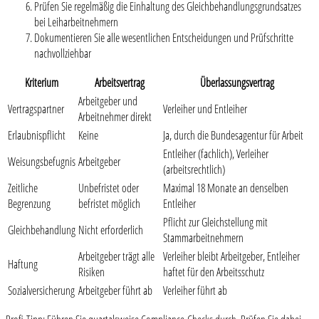
Prüfen Sie regelmäßig die Einhaltung des Gleichbehandlungsgrundsatzes
bei Leiharbeitnehmern
Dokumentieren Sie alle wesentlichen Entscheidungen und Prüfschritte
nachvollziehbar
Kriterium
Arbeitsvertrag
Überlassungsvertrag
Arbeitgeber und
Vertragspartner
Verleiher und Entleiher
Arbeitnehmer direkt
Erlaubnispflicht
Keine
Ja, durch die Bundesagentur für Arbeit
Entleiher (fachlich), Verleiher
Weisungsbefugnis
Arbeitgeber
(arbeitsrechtlich)
Zeitliche
Unbefristet oder
Maximal 18 Monate an denselben
Begrenzung
befristet möglich
Entleiher
Pflicht zur Gleichstellung mit
Gleichbehandlung
Nicht erforderlich
Stammarbeitnehmern
Arbeitgeber trägt alle
Verleiher bleibt Arbeitgeber, Entleiher
Haftung
Risiken
haftet für den Arbeitsschutz
Sozialversicherung
Arbeitgeber führt ab
Verleiher führt ab