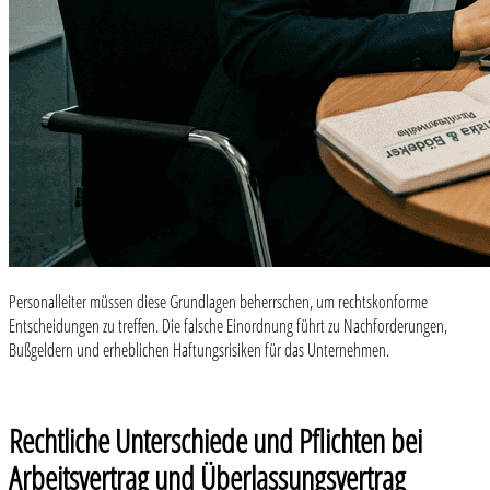
Personalleiter müssen diese Grundlagen beherrschen, um rechtskonforme
Entscheidungen zu treffen. Die falsche Einordnung führt zu Nachforderungen,
Bußgeldern und erheblichen Haftungsrisiken für das Unternehmen.
Rechtliche Unterschiede und Pflichten bei
Arbeitsvertrag und Überlassungsvertrag