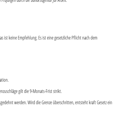
i Prüfungen durch die Bundesagentur für Arbeit.
 ist keine Empfehlung. Es ist eine gesetzliche Pflicht nach dem
ation.
uschläge gilt die 9-Monats-Frist strikt.
sgedehnt werden. Wird die Grenze überschritten, entsteht kraft Gesetz ein