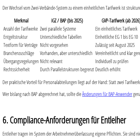
Der Wechsel vom Zwei-Verbände-System zu einem einheitlichen Tarifwerk ist strukture
Merkmal
iGZ / BAP (bis 2025)
GVP-Tarifwerk (ab 2026
Anzahl der Tarifwerke
Zwei parallele Systeme
Ein einheitliches Tarifwerk
Entgeltstruktur
Unterschiedliche Tabellen
Einheitliche EG 1 bis EG 10
Textform für Verträge
Nicht vorgesehen
Zulässig seit August 2025
Branchenzuschläge
Vorhanden, aber unterschiedlich
Vereinheitlicht und klar ger
Übergangsregelungen
Nicht relevant
Individuell zu prüfen
Rechtssicherheit
Durch Parallelstrukturen begrenzt
Deutlich erhöht
Der praktische Vorteil für Personalabteilungen liegt auf der Hand: Statt zwei Tarifwe
Wer bislang nach BAP abgerechnet hat, sollte die
Änderungen für BAP-Anwender
gena
6. Compliance-Anforderungen für Entleiher
Entleiher tragen im System der Arbeitnehmerüberlassung eigene Pflichten. Sie sind nich