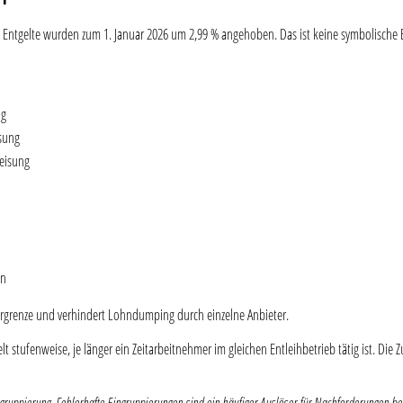
iche Entgelte wurden zum 1. Januar 2026 um 2,99 % angehoben. Das ist keine symbolisch
ng
isung
weisung
en
ergrenze und verhindert Lohndumping durch einzelne Anbieter.
ufenweise, je länger ein Zeitarbeitnehmer im gleichen Entleihbetrieb tätig ist. Die Zu