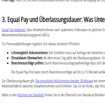
Profi-Tipp:
Holen Sie sich vom Zeitarbeitsunternehmen eine schriftliche Bestätigung der Ei
3. Equal Pay und Überlassungsdauer: Was Unt
Equal Pay bedeutet
, dass Zeitarbeitnehmer nach spätestens 9 Monaten im gleichen En
Arbeitnehmerüberlassungsgesetz (AÜG).
Für Personalabteilungen ergeben sich daraus konkrete Pflichten:
Lohnvergleich dokumentieren:
Der Entleiher muss auf Anfrage des Verleihers
Einsatzdauer überwachen:
Ab dem ersten Tag zählt die Überlassungsdauer. Un
Branchenzuschläge prüfen:
Durch Branchenzuschlagstarifverträge lässt sich di
Die Equal-Pay-Frist kann durch Branchenzuschläge auf bis zu 15 Monate verlän
Zur Überlassungsdauer gilt:
Die gesetzliche Höchstgrenze beträgt 18 Monate
bei einem
Arbeitsverhältnis zwischen Zeitarbeitnehmer und Entleiher. Das ist ein Risiko, das Pe
Mehr zu den
Rechten bei Zeitarbeit
finden Sie in der Übersicht von Nanzka & Bödeker