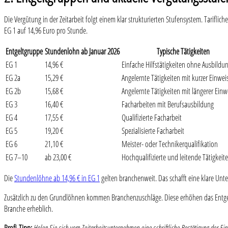
Die Vergütung in der Zeitarbeit folgt einem klar strukturierten Stufensystem. Tarifl
EG 1 auf 14,96 Euro pro Stunde.
Entgeltgruppe
Stundenlohn ab Januar 2026
Typische Tätigkeiten
EG 1
14,96 €
Einfache Hilfstätigkeiten ohne Ausbildu
EG 2a
15,29 €
Angelernte Tätigkeiten mit kurzer Einwe
EG 2b
15,68 €
Angelernte Tätigkeiten mit längerer Ein
EG 3
16,40 €
Facharbeiten mit Berufsausbildung
EG 4
17,55 €
Qualifizierte Facharbeit
EG 5
19,20 €
Spezialisierte Facharbeit
EG 6
21,10 €
Meister- oder Technikerqualifikation
EG 7–10
ab 23,00 €
Hochqualifizierte und leitende Tätigkeit
Die
Stundenlöhne ab 14,96 € in EG 1
gelten branchenweit. Das schafft eine klare Unt
Zusätzlich zu den Grundlöhnen kommen Branchenzuschläge. Diese erhöhen das Entgelt st
Branche erheblich.