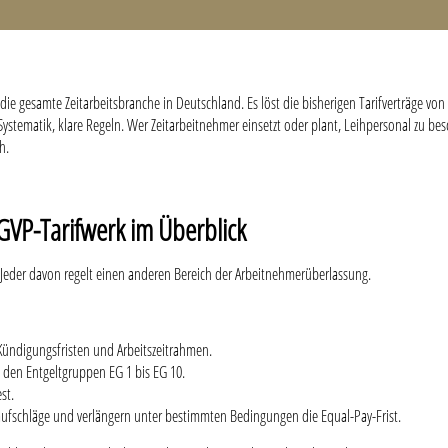
 die gesamte Zeitarbeitsbranche in Deutschland. Es löst die bisherigen Tarifverträge von
 Systematik, klare Regeln. Wer Zeitarbeitnehmer einsetzt oder plant, Leihpersonal zu be
h.
s GVP-Tarifwerk im Überblick
Jeder davon regelt einen anderen Bereich der Arbeitnehmerüberlassung.
Kündigungsfristen und Arbeitszeitrahmen.
 den Entgeltgruppen EG 1 bis EG 10.
st.
fschläge und verlängern unter bestimmten Bedingungen die Equal-Pay-Frist.