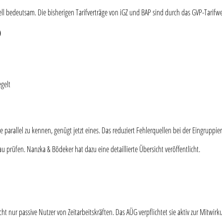
ll bedeutsam. Die bisherigen Tarifverträge von iGZ und BAP sind durch das GVP-Tarifw
)
egelt
rke parallel zu kennen, genügt jetzt eines. Das reduziert Fehlerquellen bei der Eingru
u prüfen. Nanzka & Bödeker hat dazu eine detaillierte Übersicht veröffentlicht.
t nur passive Nutzer von Zeitarbeitskräften. Das AÜG verpflichtet sie aktiv zur Mitwirk