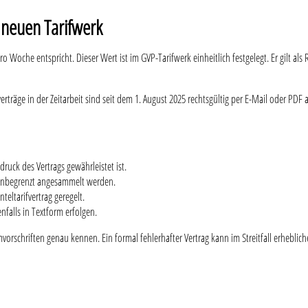
 neuen Tarifwerk
o Woche entspricht. Dieser Wert ist im GVP-Tarifwerk einheitlich festgelegt. Er gilt al
rträge in der Zeitarbeit sind seit dem 1. August 2025 rechtsgültig per E-Mail oder PDF 
druck des Vertrags gewährleistet ist.
 unbegrenzt angesammelt werden.
eltarifvertrag geregelt.
falls in Textform erfolgen.
ormvorschriften genau kennen. Ein formal fehlerhafter Vertrag kann im Streitfall erhebl