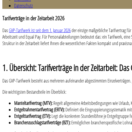
Datenschutz
Tarifverträge in der Zeitarbeit 2026
Das
GVP-Tarifwerk ist seit dem 1. Januar 2026
der einzige maßgebliche Tarifvertrag für
Arbeitszeit und Equal Pay. Für Personalabteilungen bedeutet das: ein Tarifwerk, eine
Struktur in der Zeitarbeit liefert Ihnen die wesentlichen Fakten kompakt und praxisna
1. Übersicht: Tarifverträge in der Zeitarbeit: Da
Das GVP-Tarifwerk besteht aus mehreren aufeinander abgestimmten Einzelverträgen. 
Die wichtigsten Bestandteile im Überblick:
Manteltarifvertrag (MTV):
Regelt allgemeine Arbeitsbedingungen wie Urlaub, 
Entgeltrahmentarifvertrag (ERTV):
Definiert die Eingruppierungssystematik mit
Entgelttarifvertrag (ETV):
Legt die konkreten Stundenlöhne je Entgeltgruppe fe
Branchenzuschlagstarifverträge (BZT):
Ermöglichen branchenspezifische Lohnau