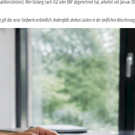
aldienstleister). Wer bislang nach iGZ oder BAP abgerechnet hat, arbeitet seit Janua
 gilt das neue Tarifwerk verbindlich. Andernfalls drohen Lücken in der tariflichen Absicherung