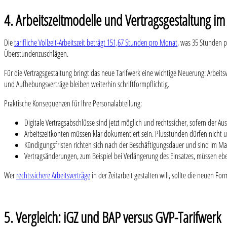
4. Arbeitszeitmodelle und Vertragsgestaltung im
Die
tarifliche Vollzeit-Arbeitszeit beträgt 151,67 Stunden pro Monat
, was 35 Stunden pr
Überstundenzuschlägen.
Für die Vertragsgestaltung bringt das neue Tarifwerk eine wichtige Neuerung: Arbeitsve
und Aufhebungsverträge bleiben weiterhin schriftformpflichtig.
Praktische Konsequenzen für Ihre Personalabteilung:
Digitale Vertragsabschlüsse sind jetzt möglich und rechtssicher, sofern der Aus
Arbeitszeitkonten müssen klar dokumentiert sein. Plusstunden dürfen nicht
Kündigungsfristen richten sich nach der Beschäftigungsdauer und sind im Mant
Vertragsänderungen, zum Beispiel bei Verlängerung des Einsatzes, müssen eben
Wer
rechtssichere Arbeitsverträge
in der Zeitarbeit gestalten will, sollte die neuen F
5. Vergleich: iGZ und BAP versus GVP-Tarifwerk