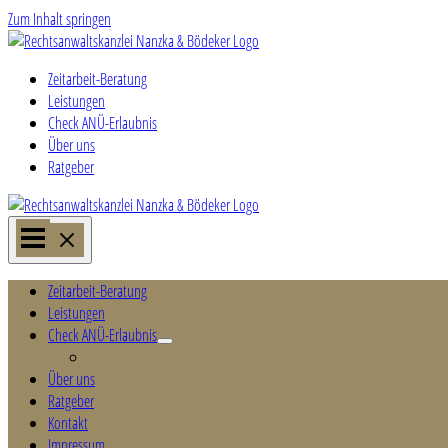
Zum Inhalt springen
Zeitarbeit-Beratung
Leistungen
Check ANÜ-Erlaubnis
Über uns
Ratgeber
Zeitarbeit-Beratung
Leistungen
Check ANÜ-Erlaubnis
Check ANÜ-Erlaubnis
Über uns
Ratgeber
Kontakt
Impressum