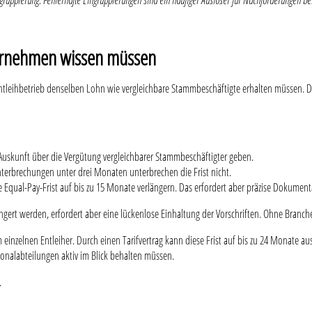
ngruppierung. Fehlerhafte Eingruppierungen sind ein häufiger Auslöser für Nachforderungen be
ernehmen wissen müssen
tleihbetrieb denselben Lohn wie vergleichbare Stammbeschäftigte erhalten müssen. Das
 Auskunft über die Vergütung vergleichbarer Stammbeschäftigter geben.
terbrechungen unter drei Monaten unterbrechen die Frist nicht.
e Equal-Pay-Frist auf bis zu 15 Monate verlängern. Das erfordert aber präzise Dokument
gert werden, erfordert aber eine lückenlose Einhaltung der Vorschriften. Ohne Branchenz
 einzelnen Entleiher. Durch einen Tarifvertrag kann diese Frist auf bis zu 24 Monate au
rsonalabteilungen aktiv im Blick behalten müssen.
.